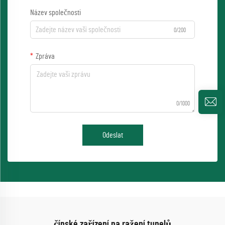
Název společnosti
0/200
Zpráva
0/1000
Odeslat
čínské zařízení na ražení tunelů