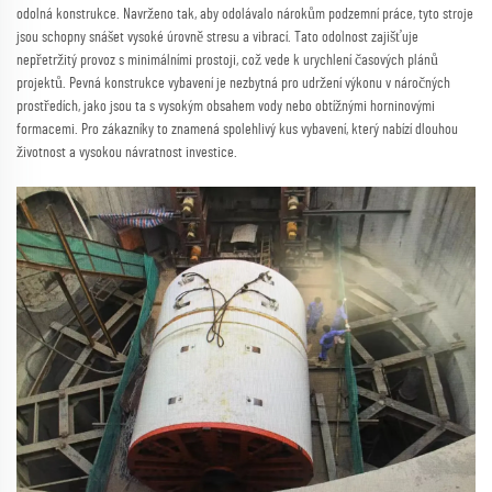
odolná konstrukce. Navrženo tak, aby odolávalo nárokům podzemní práce, tyto stroje
jsou schopny snášet vysoké úrovně stresu a vibrací. Tato odolnost zajišťuje
nepřetržitý provoz s minimálními prostoji, což vede k urychlení časových plánů
projektů. Pevná konstrukce vybavení je nezbytná pro udržení výkonu v náročných
prostředích, jako jsou ta s vysokým obsahem vody nebo obtížnými horninovými
formacemi. Pro zákazníky to znamená spolehlivý kus vybavení, který nabízí dlouhou
životnost a vysokou návratnost investice.