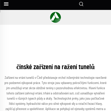
čínské zařízení na ražení tunelů
Zařízení na vrtání tunelů v Číně představuje vrchol inženýrské technologie navržené
pro podzemní výkopové práce. Tyto stroje jsou vybaveny pokročilými funkcemi, které
jim umožňují vrtat skrze obtížné terény s pozoruhodnou efektivitou. Hlavní funkce
tohoto zařízení zahrnují vrtání, trhání a odstraňování suti, což usnadňuje vytváření
tunelů v různých typech půdy a skály. Technologické prvky, jako jsou počítačové
řídicí systémy, hydraulické válce pro silné výkopové síly a rotační řezací hlavy,
zajišťují přesnost a spolehlivost. Aplikace se pohybují od výstavby systémů metra a