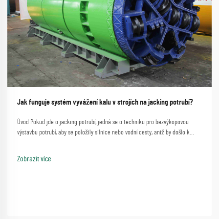
Jak funguje systém vyvážení kalu v strojích na jacking potrubí?
Úvod Pokud jde o jacking potrubí, jedná se o techniku pro bezvýkopovou
výstavbu potrubí, aby se položily silnice nebo vodní cesty, aniž by došlo k
významným narušením. Proces, který zahrnuje jednoduchou metodu použití
stroje na jacking potrubí...
Zobrazit více