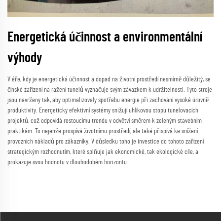
Energetická účinnost a environmentální
výhody
V éře, kdy je energetická účinnost a dopad na životní prostředí nesmírně důležitý, se
čínské zařízení na ražení tunelů vyznačuje svým závazkem k udržitelnosti. Tyto stroje
jsou navrženy tak, aby optimalizovaly spotřebu energie při zachování vysoké úrovně
produktivity. Energeticky efektivní systémy snižují uhlíkovou stopu tunelovacích
projektů, což odpovídá rostoucímu trendu v odvětví směrem k zeleným stavebním
praktikám. To nejenže prospívá životnímu prostředí, ale také přispívá ke snížení
provozních nákladů pro zákazníky. V důsledku toho je investice do tohoto zařízení
strategickým rozhodnutím, které splňuje jak ekonomické, tak ekologické cíle, a
prokazuje svou hodnotu v dlouhodobém horizontu.