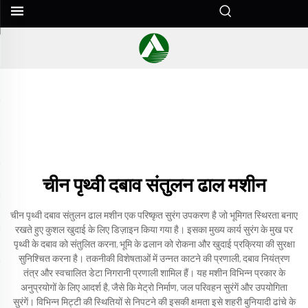
चीन पृथ्वी दबाव संतुलन ढाल मशीन
चीन पृथ्वी दबाव संतुलन ढाल मशीन एक परिष्कृत सुरंग उपकरण है जो भूमिगत स्थिरता बनाए
रखते हुए कुशल खुदाई के लिए डिज़ाइन किया गया है। इसका मुख्य कार्य सुरंग के मुख पर
पृथ्वी के दबाव को संतुलित करना, भूमि के ढलान को रोकना और खुदाई प्रक्रिया की सुरक्षा
सुनिश्चित करना है। तकनीकी विशेषताओं में उन्नत काटने की प्रणाली, दबाव नियंत्रण
तंत्र और स्वचालित डेटा निगरानी प्रणाली शामिल हैं। यह मशीन विभिन्न प्रकार के
अनुप्रयोगों के लिए आदर्श है, जैसे कि मेट्रो निर्माण, जल परिवहन सुरंगें और उपयोगिता
सुरंगें। विभिन्न मिट्टी की स्थितियों से निपटने की इसकी क्षमता इसे शहरी बुनियादी ढांचे के