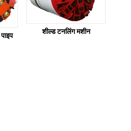
शील्ड टनलिंग मशीन
 पाइप