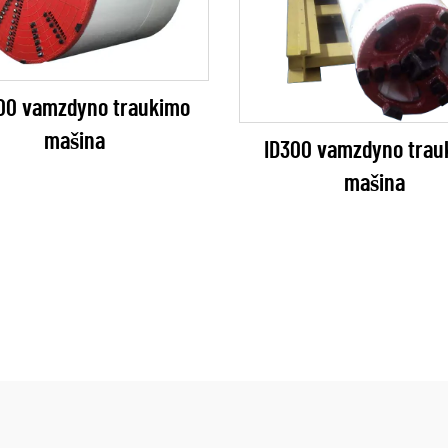
00 vamzdyno traukimo
mašina
ID300 vamzdyno trau
mašina