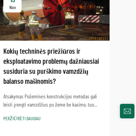
Nov
No
Kokių techninės priežiūros ir
eksploatavimo problemų dažniausiai
susiduria su purškimo vamzdžių
balanso mašinomis?
Ar g
pro
Atsakymas Požeminės konstrukcijos metodas gali
leisti įrengti vamzdžius po žeme be kasimo, tuo
Įvada
pačiu metu, purškimo harmonija vamzdžių jungimo
kad b
PERŽIŪRĖTI DAUGIAU
įrenginiai inžinerijos technologija yra esminis iš
požem
tranchless plėtros. Nors šios mašinos gali būti labai
PERŽI
mikro