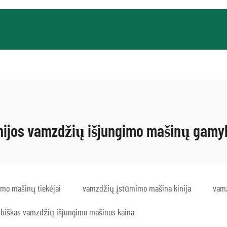
nijos vamzdžių išjungimo mašinų gamy
mo mašinų tiekėjai
vamzdžių įstūmimo mašina kinija
vamz
ybiškas vamzdžių išjungimo mašinos kaina