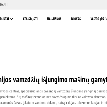
SDAMI!
DUKTAI
ATSISIŲSTI
NAUJIENOS
BLOKAS
VAIZDO ĮRAŠ
nijos vamzdžių išjungimo mašinų gamy
ybos centras, specializuojantis pažangių vamzdžių išjungimo įrenginių gamybo
s projektams. Šių mašinų technologinės savybės apima tikslias valdymo sistemas, tv
ramonės šakas, įskaitant vandens tiekimą, naftą ir dujas, telekomunikacijas ir mi