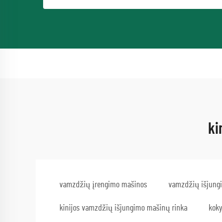
ki
vamzdžių įrengimo mašinos
vamzdžių išjungi
kinijos vamzdžių išjungimo mašinų rinka
kok