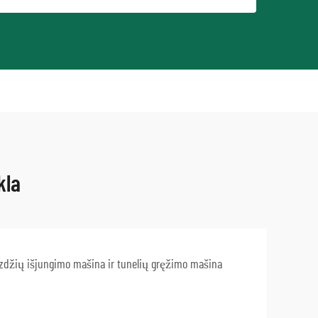
kla
džių išjungimo mašina ir tunelių gręžimo mašina