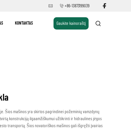
+86-13873199039
AS
KONTAKTAS
Gaukite kainoraštį
kla
je. Šios mašinos yra skirtos pagrindinei požeminių vamzdynų
irtą konstrukciją ilgaamžiškumui užtikrinti ir hidraulines jėgos
esto transportą. Šios novatoriškos mašinos gali išgręžti įvairias