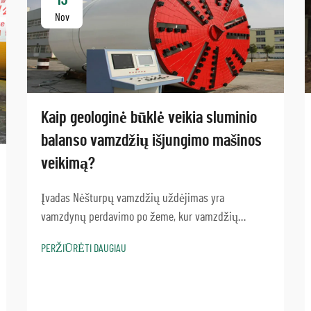
Nov
Kaip geologinė būklė veikia sluminio
balanso vamzdžių išjungimo mašinos
veikimą?
Įvadas Nėšturpų vamzdžių uždėjimas yra
vamzdynų perdavimo po žeme, kur vamzdžių
uždėjimo mašinos slurry balancing sistemos
PERŽIŪRĖTI DAUGIAU
veikimas yra labai svarbus sėkmingam veikimui,
konstrukcijos metodas. Tai svarbiausi aspektai...