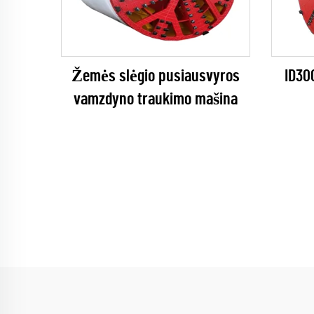
ID30
Žemės slėgio pusiausvyros
vamzdyno traukimo mašina