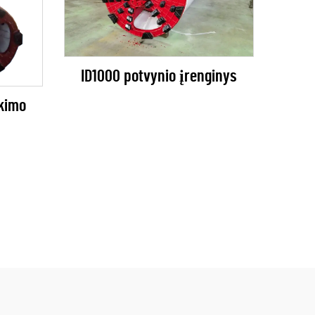
ID1000 potvynio įrenginys
kimo