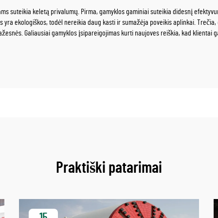
 suteikia keletą privalumų. Pirma, gamyklos gaminiai suteikia didesnį efektyvumą, 
s yra ekologiškos, todėl nereikia daug kasti ir sumažėja poveikis aplinkai. Trečia
mažesnės. Galiausiai gamyklos įsipareigojimas kurti naujoves reiškia, kad klientai
Praktiški patarimai
15