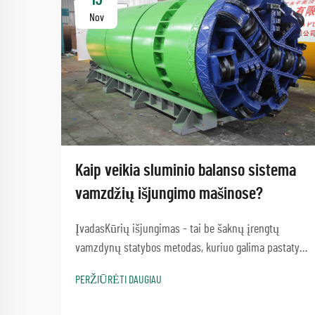
Nov
Kaip veikia sluminio balanso sistema
vamzdžių išjungimo mašinose?
ĮvadasKūrių išjungimas - tai be šaknų įrengtų
vamzdynų statybos metodas, kuriuo galima pastatyti
kelius ar vandens kelius, nesukeldamas didelių
PERŽIŪRĖTI DAUGIAU
trikdžių. Procesas, kuris apima paprastą vamzdžių
išjungimo mašinos metodą...