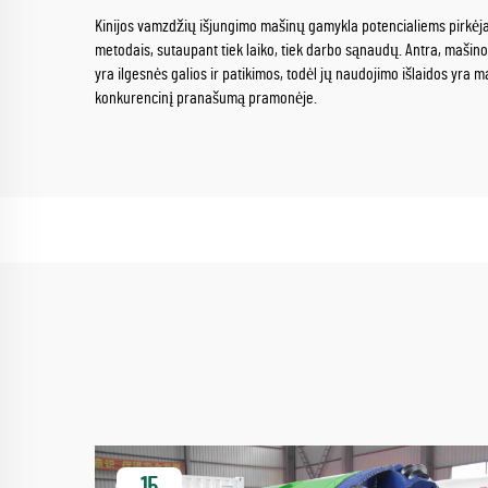
Kinijos vamzdžių išjungimo mašinų gamykla potencialiems pirkėjams
metodais, sutaupant tiek laiko, tiek darbo sąnaudų. Antra, mašino
yra ilgesnės galios ir patikimos, todėl jų naudojimo išlaidos yra 
konkurencinį pranašumą pramonėje.
15