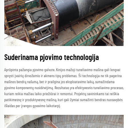
Suderinama pjovimo technologija
Aprūpinta pažangia pjovimo galvute, Kinijos mažoji tuneliavimo mašina gali lengvai
spręsti įvairių dirvožemio ir akmens tipų problemas. Ši technologija ne tik pagerina
mašinos bendrą našumą, bet ir prailgina jos eksploatavimo laiką, sumažindama
pjovimo komponentų nusidėvėjimą. Rezultatas yra efektyvesnis tuneliavimo procesas,
kuriam reikia mažiau laiko priežiūrai ir remontui. Projektų savininkams tai reiškia
patikimesnę ir produktyvesnę mašiną, kuri gali žymiai sumažinti bendras nuosavybės
išlaidas per įrangos gyvavimo laikotarpį.