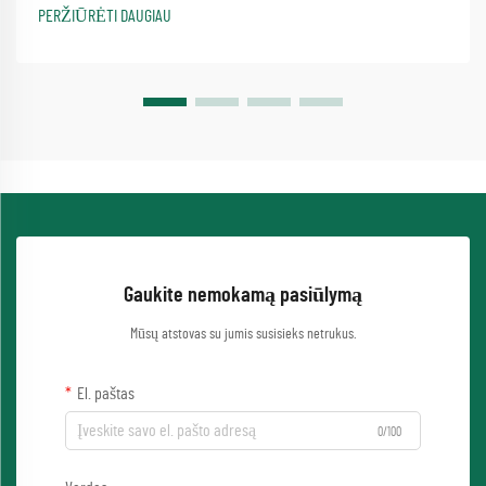
metodą...
PERŽIŪRĖTI DAUGIAU
Gaukite nemokamą pasiūlymą
Mūsų atstovas su jumis susisieks netrukus.
El. paštas
0/100