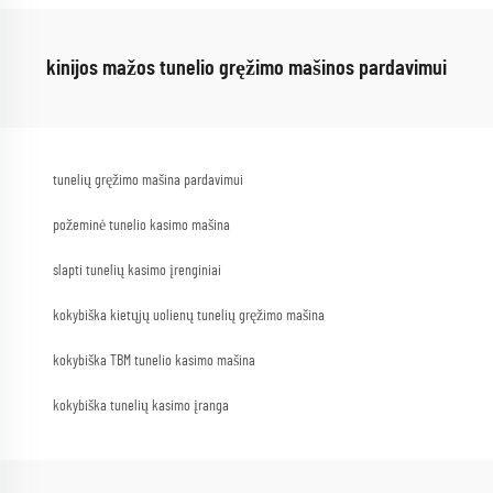
kinijos mažos tunelio gręžimo mašinos pardavimui
tunelių gręžimo mašina pardavimui
požeminė tunelio kasimo mašina
slapti tunelių kasimo įrenginiai
kokybiška kietųjų uolienų tunelių gręžimo mašina
kokybiška TBM tunelio kasimo mašina
kokybiška tunelių kasimo įranga