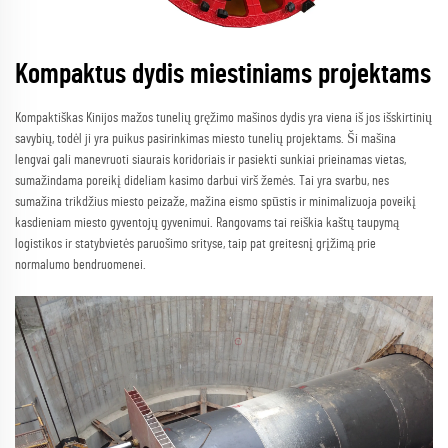
Kompaktus dydis miestiniams projektams
Kompaktiškas Kinijos mažos tunelių gręžimo mašinos dydis yra viena iš jos išskirtinių
savybių, todėl ji yra puikus pasirinkimas miesto tunelių projektams. Ši mašina
lengvai gali manevruoti siaurais koridoriais ir pasiekti sunkiai prieinamas vietas,
sumažindama poreikį dideliam kasimo darbui virš žemės. Tai yra svarbu, nes
sumažina trikdžius miesto peizaže, mažina eismo spūstis ir minimalizuoja poveikį
kasdieniam miesto gyventojų gyvenimui. Rangovams tai reiškia kaštų taupymą
logistikos ir statybvietės paruošimo srityse, taip pat greitesnį grįžimą prie
normalumo bendruomenei.