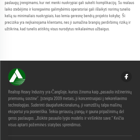
paslaugų įrengimams, kur net menki nuokrypiai gali sukelti komplikacijų. Su realaus
laiko stebėjimo ir koregavimo galimybėmis operatoriai gali išlaikyti norimą tunelio
kelią su minimaliais nuokrypiais, kas lemia geresnę bendrą projekto kokybę. Ši
precizika yra neįkainojama klientams, nes ji sumažina brangių perdirbimų riziką ir
užtikrina, kad tunelis atitiktų visus nurodytus reikalavimus užbaigus.
Realtop Heavy Industry yra Čangšoje, kurios žinoma kaip „pasaulio inžinerinių
priemonių sostinė“. Įsteigta 2009 metais, ji koncentruojasi į nekoreliavimo
technologijas. Suderinti daugiafunkcionalumą, ji vamzdžių talpa mašinų
eksportui yra pionieriška. Teikia geriausią įrangą ir gauna pripažinimą dėl
geros paslaugos. „Būkite pasaulio lygio modelis ir viršinkite save.“ Kvičia
visus aptarti požeminės statybos sprendimus.