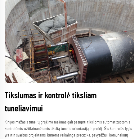
Tikslumas ir kontrolė tiksliam
tuneliavimui
Kinijos mažasis tunelių gręžimo mašinas gali pasigirti tiksliomis automatizuotomis
kontrolėmis, užtikrinančiomis tikslią tunelio orientaciją ir profilį. Šis kontrolės lygis
yra itin svarbus projektams, kuriems reikalinga precizika, pavyzdžiui, komunalinių