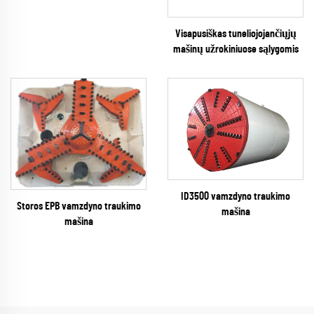
Visapusiškas tuneliojojančiųjų
mašinų užrokiniuose sąlygomis
ID3500 vamzdyno traukimo
Storos EPB vamzdyno traukimo
mašina
mašina