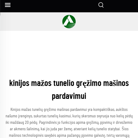
kinijos mažos tunelio gręžimo mašinos
pardavimui
Kinijos mažas tunelių gręžimo mašinas pardavimui yra kompaktiškas, aukštos
našumo įrenginys, sukurtas tunelių kasimui, kurių skersmuo svyruoja nuo kelių pėdų
iki maždaug 20 pėdų. Pagrindinės jo funkcijos apima gręžimą, pjovimą ir dirvožemio
ar akmens šalinimą, kai jis juda per žemę, atveriant kelią tunelio statybai. Šios
mašinos technologinės savybės apima pažangų pjovimo galvutę, tvirtą varomąją