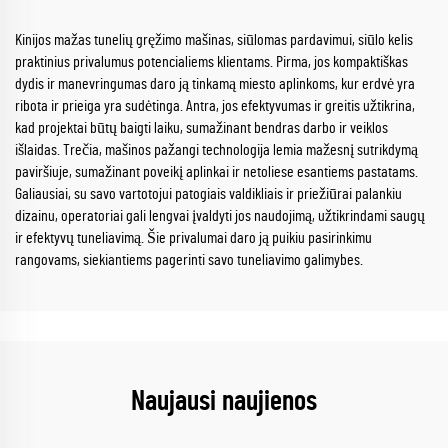
Kinijos mažas tunelių gręžimo mašinas, siūlomas pardavimui, siūlo kelis
praktinius privalumus potencialiems klientams. Pirma, jos kompaktiškas
dydis ir manevringumas daro ją tinkamą miesto aplinkoms, kur erdvė yra
ribota ir prieiga yra sudėtinga. Antra, jos efektyvumas ir greitis užtikrina,
kad projektai būtų baigti laiku, sumažinant bendras darbo ir veiklos
išlaidas. Trečia, mašinos pažangi technologija lemia mažesnį sutrikdymą
paviršiuje, sumažinant poveikį aplinkai ir netoliese esantiems pastatams.
Galiausiai, su savo vartotojui patogiais valdikliais ir priežiūrai palankiu
dizainu, operatoriai gali lengvai įvaldyti jos naudojimą, užtikrindami saugų
ir efektyvų tuneliavimą. Šie privalumai daro ją puikiu pasirinkimu
rangovams, siekiantiems pagerinti savo tuneliavimo galimybes.
Naujausi naujienos