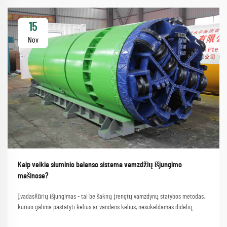
15
Nov
Kaip veikia sluminio balanso sistema vamzdžių išjungimo
mašinose?
ĮvadasKūrių išjungimas - tai be šaknų įrengtų vamzdynų statybos metodas,
kuriuo galima pastatyti kelius ar vandens kelius, nesukeldamas didelių
trikdžių. Procesas, kuris apima paprastą vamzdžių išjungimo mašinos