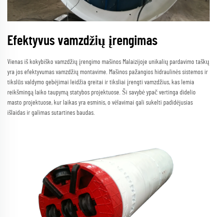
Efektyvus vamzdžių įrengimas
Vienas iš kokybiško vamzdžių įrengimo mašinos Malaizijoje unikalių pardavimo taškų
yra jos efektyvumas vamzdžių montavime. Mašinos pažangios hidraulinės sistemos ir
tikslūs valdymo gebėjimai leidžia greitai ir tiksliai įrengti vamzdžius, kas lemia
reikšmingą laiko taupymą statybos projektuose. Ši savybė ypač vertinga didelio
masto projektuose, kur laikas yra esminis, o vėlavimai gali sukelti padidėjusias
išlaidas ir galimas sutartines baudas.