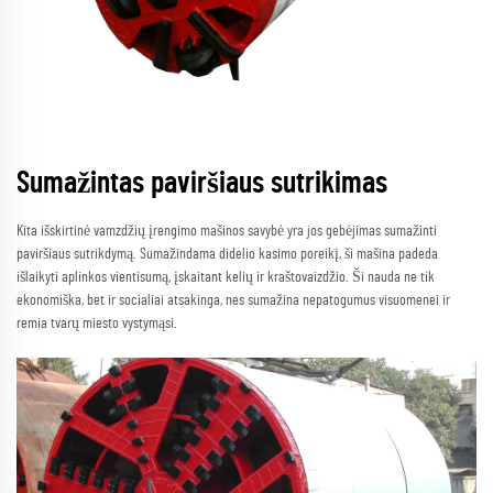
Sumažintas paviršiaus sutrikimas
Kita išskirtinė vamzdžių įrengimo mašinos savybė yra jos gebėjimas sumažinti
paviršiaus sutrikdymą. Sumažindama didelio kasimo poreikį, ši mašina padeda
išlaikyti aplinkos vientisumą, įskaitant kelių ir kraštovaizdžio. Ši nauda ne tik
ekonomiška, bet ir socialiai atsakinga, nes sumažina nepatogumus visuomenei ir
remia tvarų miesto vystymąsi.