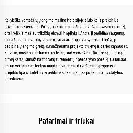
Kokybiška vamzdžių įrengimo mašina Malaizijoje siūlo kelis praktinius
privalumus klientams. Pirma, ji žymiai sumažina paviršiaus kasimo poreikį,
o tai reiškia mažiau trikdžių eismui ir aplinkai. Antra, ji padidina saugumą,
sumažindama avarijų, susijusių su atvirais grioviais, riziką. Trečia, ji
padidina įrengimo greitį, sumažindama projekto trukmę ir darbo sąnaudas.
Ketvirta, mašinos tikslumas užtikrina, kad vamzdžiai būtų įrengti teisingai
pirmą kartą, sumažinant brangių remontų ir perdarymo poreikį. Galiausiai,
jos universalumas leidžia naudoti įvairiomis dirvožemio sąlygomis ir
projekto tipais, todėl ji yra patikimas pasirinkimas požeminiams statybos
poreikiams.
Patarimai ir triukai