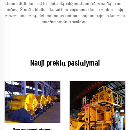
sistemas tiksliai kontrolei ir intelektualią stebėjimo sistemą, užtikrinančią optimalų
našumą. Ši mašina idealiai tinka įvairioms programoms, įskaitant vandens ir dujų
vamzdynų montavimą, telekomunikacijas ir miesto atnaujinimo projektus, kur svarbu
sumažinti paviršiaus sutrikdymą.
Nauji prekių pasiūlymai
Gear varomasis sistemą