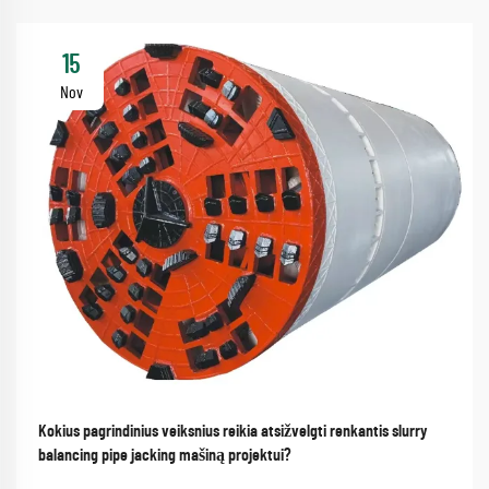
15
Nov
Kokius pagrindinius veiksnius reikia atsižvelgti renkantis slurry
balancing pipe jacking mašiną projektui?