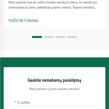
Rūšio jungimas taip pat reiškia statybos metodą be šaknų, kai vamzdis yra
montuojamas po žeme, padedamas jungimo mašinos. Šlapimo vamzdžių
balanso sukimo mašinos sukimosi gali ypač spręsti sudėtingas purvo
sutrikimus, ir yra didelis naudojamas progr...
PERŽIŪRĖTI DAUGIAU
Gaukite nemokamą pasiūlymą
Mūsų atstovas su jumis susisieks netrukus.
El. paštas