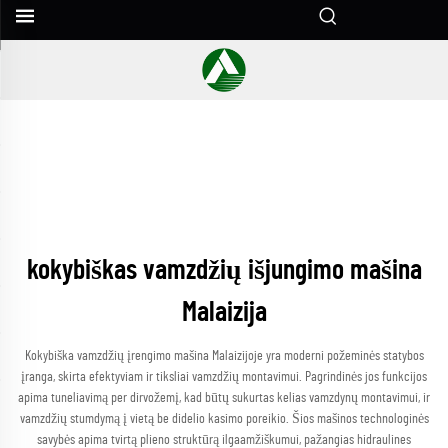
kokybiškas vamzdžių išjungimo mašina
Malaizija
Kokybiška vamzdžių įrengimo mašina Malaizijoje yra moderni požeminės statybos
įranga, skirta efektyviam ir tiksliai vamzdžių montavimui. Pagrindinės jos funkcijos
apima tuneliavimą per dirvožemį, kad būtų sukurtas kelias vamzdynų montavimui, ir
vamzdžių stumdymą į vietą be didelio kasimo poreikio. Šios mašinos technologinės
savybės apima tvirtą plieno struktūrą ilgaamžiškumui, pažangias hidraulines