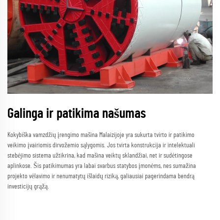
Galinga ir patikima našumas
Kokybiška vamzdžių įrengimo mašina Malaizijoje yra sukurta tvirto ir patikimo
veikimo įvairiomis dirvožemio sąlygomis. Jos tvirta konstrukcija ir intelektuali
stebėjimo sistema užtikrina, kad mašina veiktų sklandžiai, net ir sudėtingose
aplinkose. Šis patikimumas yra labai svarbus statybos įmonėms, nes sumažina
projekto vėlavimo ir nenumatytų išlaidų riziką, galiausiai pagerindama bendrą
investicijų grąžą.