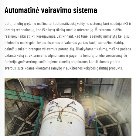
Automatinė vairavimo sistema
Uolų tunelių gręžimo mašina turi automatizuotą valdymo sistemą, kuri naudoja GPS ir
lazerių technologiją, kad išlaikytų tikslią tunelio orientaciją. Ši sistema leidžia
realiuoju laiku atlikti koregavimus, užtikrinant, kad tunelis sekėtų numatytą kelią su
minimaliu nuokrypiu. Tokios sistemos privalumas yra tas, kad ji sumažina klaidų,
galinčių sukelti brangius vėlavimus, potencialą. Išlaikydama tikslumą, mašina padeda
užkirsti kelią struktūriniams silpnumams ir pagerina bendrą tunelio vientisumą. Ši
funkcija ypač vertinga sudėtingiems tunelių projektams, kur tikslumas yra itin
svarbus, suteikdama klientams ramybę ir aukštesnės kokybės galutinį produktą.