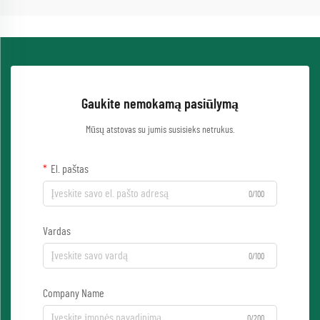
Gaukite nemokamą pasiūlymą
Mūsų atstovas su jumis susisieks netrukus.
El. paštas
0/100
Vardas
0/100
Company Name
0/200