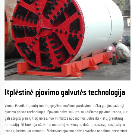
Išplėstinė pjovimo galvutės technologija
Vienas iš unikalių uolų tunelių gręžimo mašinos pardavimo taškų yra jos pažangi
pjovimo galvos technologija. Pjovimo galva sukurta su keičiama pjovimo įranga, kuri
gali spręsti įvairių tipų uolas, nuo minkštos nuosėdinės uolos iki kietų granitinių
formacijų. Ši funkcija užtikrina nuolatinį veikimą be dažnų prastovų, susijusių su
įrankių keitimu ar remontu. Efektyvios pjovimo galvos svarbos negalima pervertinti,