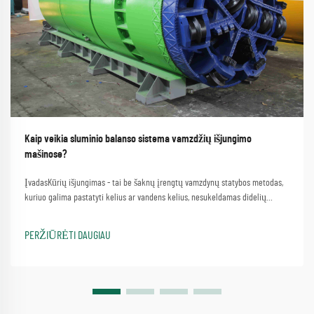
Kaip veikia sluminio balanso sistema vamzdžių išjungimo
mašinose?
ĮvadasKūrių išjungimas - tai be šaknų įrengtų vamzdynų statybos metodas,
kuriuo galima pastatyti kelius ar vandens kelius, nesukeldamas didelių
trikdžių. Procesas, kuris apima paprastą vamzdžių išjungimo mašinos
metodą...
PERŽIŪRĖTI DAUGIAU