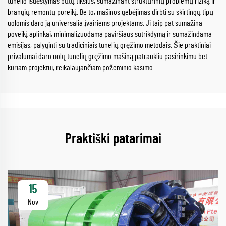
tunelio išdėstymas būtų tikslus, sumažinant struktūrinių problemų riziką ir
brangių remontų poreikį. Be to, mašinos gebėjimas dirbti su skirtingų tipų
uolomis daro ją universalia įvairiems projektams. Ji taip pat sumažina
poveikį aplinkai, minimalizuodama paviršiaus sutrikdymą ir sumažindama
emisijas, palyginti su tradiciniais tunelių gręžimo metodais. Šie praktiniai
privalumai daro uolų tunelių gręžimo mašiną patraukliu pasirinkimu bet
kuriam projektui, reikalaujančiam požeminio kasimo.
Praktiški patarimai
15
Nov