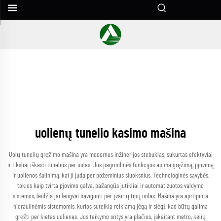
uolienų tunelio kasimo mašina
Uolų tunelių gręžimo mašina yra modernus inžinerijos stebuklas, sukurtas efektyviai
ir tiksliai iškasti tunelius per uolas. Jos pagrindinės funkcijos apima gręžimą, pjovimą
ir uolienos šalinimą, kai ji juda per požeminius sluoksnius. Technologinės savybės,
tokios kaip tvirta pjovimo galva, pažangūs jutikliai ir automatizuotos valdymo
sistemos, leidžia jai lengvai naviguoti per įvairių tipų uolas. Mašina yra aprūpinta
hidraulinėmis sistemomis, kurios suteikia reikiamą jėgą ir slėgį, kad būtų galima
gręžti per kietas uolienas. Jos taikymo sritys yra plačios, įskaitant metro, kelių