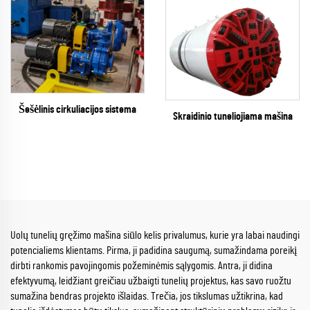
Šešėlinis cirkuliacijos sistema
Skraidinio tuneliojiama mašina
Uolų tunelių gręžimo mašina siūlo kelis privalumus, kurie yra labai naudingi
potencialiems klientams. Pirma, ji padidina saugumą, sumažindama poreikį
dirbti rankomis pavojingomis požeminėmis sąlygomis. Antra, ji didina
efektyvumą, leidžiant greičiau užbaigti tunelių projektus, kas savo ruožtu
sumažina bendras projekto išlaidas. Trečia, jos tikslumas užtikrina, kad