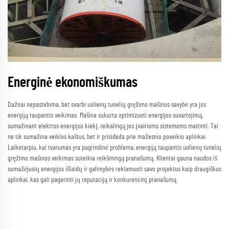
Energinė ekonomiškumas
Dažnai nepastebima, bet svarbi uolienų tunelių gręžimo mašinos savybė yra jos
energiją taupantis veikimas. Mašina sukurta optimizuoti energijos suvartojimą,
sumažinant elektros energijos kiekį, reikalingą jos įvairioms sistemoms maitinti. Tai
ne tik sumažina veiklos kaštus, bet ir prisideda prie mažesnio poveikio aplinkai.
Laikotarpiu, kai tvarumas yra pagrindinė problema, energiją taupantis uolienų tunelių
gręžimo mašinos veikimas suteikia reikšmingą pranašumą. Klientai gauna naudos iš
sumažėjusių energijos išlaidų ir galimybės reklamuoti savo projektus kaip draugiškus
aplinkai, kas gali pagerinti jų reputaciją ir konkurencinį pranašumą.