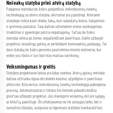
Nešvakų statyba prieš atvirą statybą
Palyginus metodus be žolės, pavyzdžiui, mikrobūvinių tunelių
technologiją su atviru statyba, skirtumai yra įspūdingi. Atvirame
statyboje reikia kasti didelę šaką, kuri sulaužytų kelius, šaligatvius
ir gretimas pastatus. Taip dažnai užtvindomi eismo susikaupimai,
triukšmas ir gyventojai patiria nepatogumų. Tačiau be žolės
metodai veikia po žeme, nepažeidžiant paviršiaus. Galite užbaigti
projektus, nesudirgę gatvių ar perkeldami komunalinių paslaugų. Tai
daro statybą be žolės geresniu pasirinkimu miesto vietovėse, kur
erdvė yra ribota ir turi būti kuo mažiau sutrikimų.
Veiksmingumas ir greitis
Statybos projektuose laikas yra labai svarbus. Atvirų pjūvių metodai
dažnai užtrunka ilgiau dėl didelio kasimo, užpildymo ir paviršiaus
atkūrimo. Kita vertus, mikrobūvinių tunelių technologija palengvina
procesą. Automatizuotas ir tikslus šio metodo pobūdis leidžia
greičiau užbaigti projektus. Jūs išvengsite vėlavimų dėl oro sąlygų
ar kliūčių paviršiuje. Šis efektyvumas ne tik sutaupys laiko, bet ir
sumažins išlaidas, susijusias su ilgesniais statybos tvarkaraščiais.