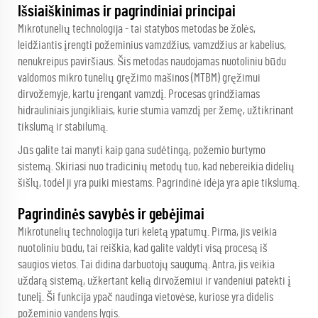
Išsiaiškinimas ir pagrindiniai principai
Mikrotunelių technologija - tai statybos metodas be žolės,
leidžiantis įrengti požeminius vamzdžius, vamzdžius ar kabelius,
nenukreipus paviršiaus. Šis metodas naudojamas nuotoliniu būdu
valdomos mikro tunelių gręžimo mašinos (MTBM) gręžimui
dirvožemyje, kartu įrengant vamzdį. Procesas grindžiamas
hidrauliniais jungikliais, kurie stumia vamzdį per žemę, užtikrinant
tikslumą ir stabilumą.
Jūs galite tai manyti kaip gana sudėtingą, požemio burtymo
sistemą. Skiriasi nuo tradicinių metodų tuo, kad nebereikia didelių
šišlų, todėl ji yra puiki miestams. Pagrindinė idėja yra apie tikslumą.
Pagrindinės savybės ir gebėjimai
Mikrotunelių technologija turi keletą ypatumų. Pirma, jis veikia
nuotoliniu būdu, tai reiškia, kad galite valdyti visą procesą iš
saugios vietos. Tai didina darbuotojų saugumą. Antra, jis veikia
uždarą sistemą, užkertant kelią dirvožemiui ir vandeniui patekti į
tunelį. Ši funkcija ypač naudinga vietovėse, kuriose yra didelis
požeminio vandens lygis.