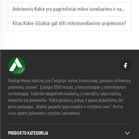
Ankstesnis:
Kokie yra pagrindiniai mikro tuneliavimo ir vamzdžių įstūmimo sistemos komponentai?
Kitas:
Kokie iššūkiai gali kilti mikrotuneliavimo projektuose?
Realtop Heavy Industry yra Čangšoje, kurios žinoma kaip „pasaulio inžinerinių
priemonių sostinė“. Įsteigta 2009 metais, ji koncentruojasi į nekoreliavimo
technologijas. Suderinti daugiafunkcionalumą, ji vamzdžių talpa mašinų
eksportui yra pionieriška. Teikia geriausią įrangą ir gauna pripažinimą dėl
geros paslaugos. „Būkite pasaulio lygio modelis ir viršinkite save.“ Kvičia
visus aptarti požeminės statybos sprendimus.
PRODUKTO KATEGORIJA