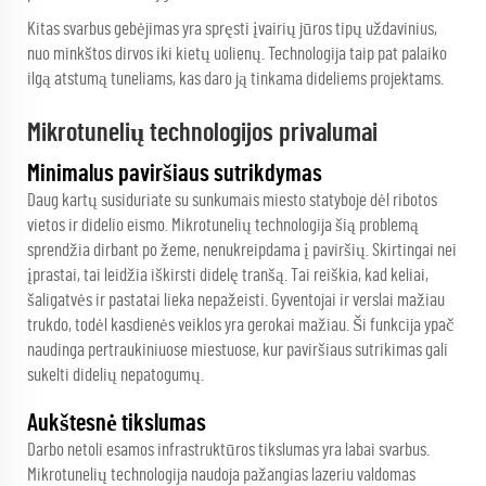
Kitas svarbus gebėjimas yra spręsti įvairių jūros tipų uždavinius,
nuo minkštos dirvos iki kietų uolienų. Technologija taip pat palaiko
ilgą atstumą tuneliams, kas daro ją tinkama dideliems projektams.
Mikrotunelių technologijos privalumai
Minimalus paviršiaus sutrikdymas
Daug kartų susiduriate su sunkumais miesto statyboje dėl ribotos
vietos ir didelio eismo. Mikrotunelių technologija šią problemą
sprendžia dirbant po žeme, nenukreipdama į paviršių. Skirtingai nei
įprastai, tai leidžia iškirsti didelę tranšą. Tai reiškia, kad keliai,
šaligatvės ir pastatai lieka nepažeisti. Gyventojai ir verslai mažiau
trukdo, todėl kasdienės veiklos yra gerokai mažiau. Ši funkcija ypač
naudinga pertraukiniuose miestuose, kur paviršiaus sutrikimas gali
sukelti didelių nepatogumų.
Aukštesnė tikslumas
Darbo netoli esamos infrastruktūros tikslumas yra labai svarbus.
Mikrotunelių technologija naudoja pažangias lazeriu valdomas