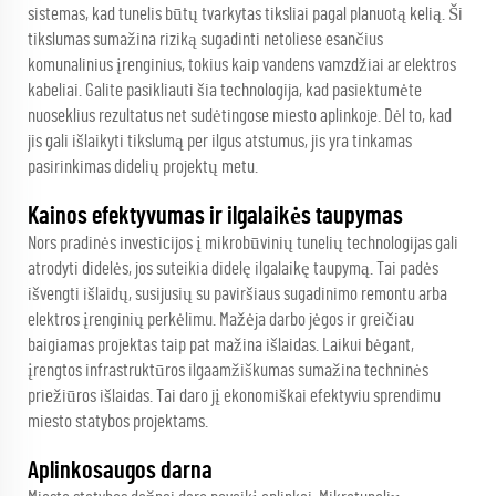
sistemas, kad tunelis būtų tvarkytas tiksliai pagal planuotą kelią. Ši
tikslumas sumažina riziką sugadinti netoliese esančius
komunalinius įrenginius, tokius kaip vandens vamzdžiai ar elektros
kabeliai. Galite pasikliauti šia technologija, kad pasiektumėte
nuoseklius rezultatus net sudėtingose miesto aplinkoje. Dėl to, kad
jis gali išlaikyti tikslumą per ilgus atstumus, jis yra tinkamas
pasirinkimas didelių projektų metu.
Kainos efektyvumas ir ilgalaikės taupymas
Nors pradinės investicijos į mikrobūvinių tunelių technologijas gali
atrodyti didelės, jos suteikia didelę ilgalaikę taupymą. Tai padės
išvengti išlaidų, susijusių su paviršiaus sugadinimo remontu arba
elektros įrenginių perkėlimu. Mažėja darbo jėgos ir greičiau
baigiamas projektas taip pat mažina išlaidas. Laikui bėgant,
įrengtos infrastruktūros ilgaamžiškumas sumažina techninės
priežiūros išlaidas. Tai daro jį ekonomiškai efektyviu sprendimu
miesto statybos projektams.
Aplinkosaugos darna