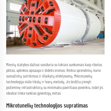
Miestų statybos dažnai susiduria su tokiais sunkumais kaip ribotas
plotas, aplinkos apsauga ir didelis eismas. Reikia sprendimų, kurie
sumažintų sutrikimus ir išlaikytų efektyvumą. Mikrotunelių
technologija siūlo tikslų ir tvarų metodą. Jis leidžia įrengti
požeminę infrastruktūrą su minimaliu paviršiaus poveikiu, todėl jis
idealiai tinka tankias gyventojų vietas.
Mikrotunelių technologijos supratimas