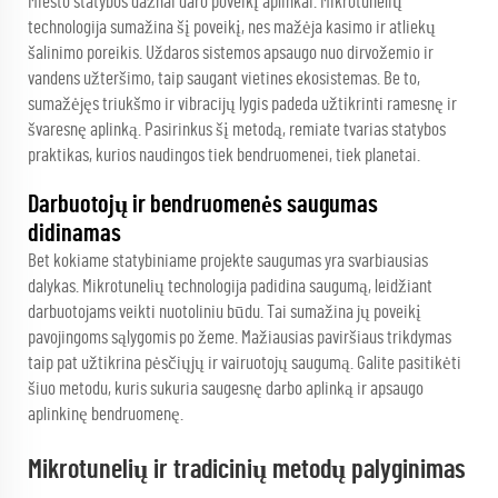
Miesto statybos dažnai daro poveikį aplinkai. Mikrotunelių
technologija sumažina šį poveikį, nes mažėja kasimo ir atliekų
šalinimo poreikis. Uždaros sistemos apsaugo nuo dirvožemio ir
vandens užteršimo, taip saugant vietines ekosistemas. Be to,
sumažėjęs triukšmo ir vibracijų lygis padeda užtikrinti ramesnę ir
švaresnę aplinką. Pasirinkus šį metodą, remiate tvarias statybos
praktikas, kurios naudingos tiek bendruomenei, tiek planetai.
Darbuotojų ir bendruomenės saugumas
didinamas
Bet kokiame statybiniame projekte saugumas yra svarbiausias
dalykas. Mikrotunelių technologija padidina saugumą, leidžiant
darbuotojams veikti nuotoliniu būdu. Tai sumažina jų poveikį
pavojingoms sąlygomis po žeme. Mažiausias paviršiaus trikdymas
taip pat užtikrina pėsčiųjų ir vairuotojų saugumą. Galite pasitikėti
šiuo metodu, kuris sukuria saugesnę darbo aplinką ir apsaugo
aplinkinę bendruomenę.
Mikrotunelių ir tradicinių metodų palyginimas