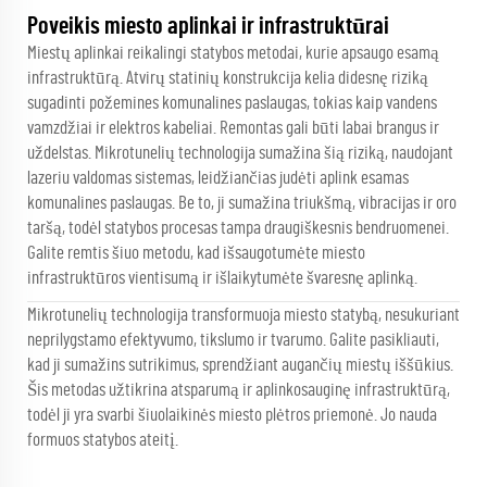
Poveikis miesto aplinkai ir infrastruktūrai
Miestų aplinkai reikalingi statybos metodai, kurie apsaugo esamą
infrastruktūrą. Atvirų statinių konstrukcija kelia didesnę riziką
sugadinti požemines komunalines paslaugas, tokias kaip vandens
vamzdžiai ir elektros kabeliai. Remontas gali būti labai brangus ir
uždelstas. Mikrotunelių technologija sumažina šią riziką, naudojant
lazeriu valdomas sistemas, leidžiančias judėti aplink esamas
komunalines paslaugas. Be to, ji sumažina triukšmą, vibracijas ir oro
taršą, todėl statybos procesas tampa draugiškesnis bendruomenei.
Galite remtis šiuo metodu, kad išsaugotumėte miesto
infrastruktūros vientisumą ir išlaikytumėte švaresnę aplinką.
Mikrotunelių technologija transformuoja miesto statybą, nesukuriant
neprilygstamo efektyvumo, tikslumo ir tvarumo. Galite pasikliauti,
kad ji sumažins sutrikimus, sprendžiant augančių miestų iššūkius.
Šis metodas užtikrina atsparumą ir aplinkosauginę infrastruktūrą,
todėl ji yra svarbi šiuolaikinės miesto plėtros priemonė. Jo nauda
formuos statybos ateitį.