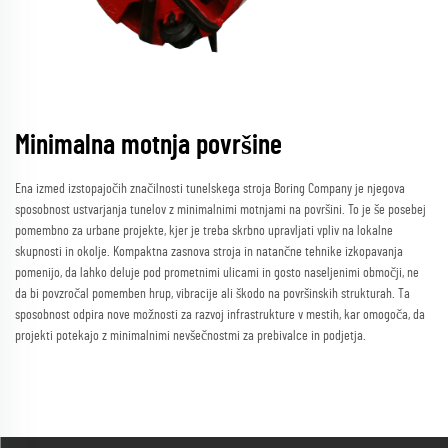
Minimalna motnja površine
Ena izmed izstopajočih značilnosti tunelskega stroja Boring Company je njegova
sposobnost ustvarjanja tunelov z minimalnimi motnjami na površini. To je še posebej
pomembno za urbane projekte, kjer je treba skrbno upravljati vpliv na lokalne
skupnosti in okolje. Kompaktna zasnova stroja in natančne tehnike izkopavanja
pomenijo, da lahko deluje pod prometnimi ulicami in gosto naseljenimi območji, ne
da bi povzročal pomemben hrup, vibracije ali škodo na površinskih strukturah. Ta
sposobnost odpira nove možnosti za razvoj infrastrukture v mestih, kar omogoča, da
projekti potekajo z minimalnimi nevšečnostmi za prebivalce in podjetja.