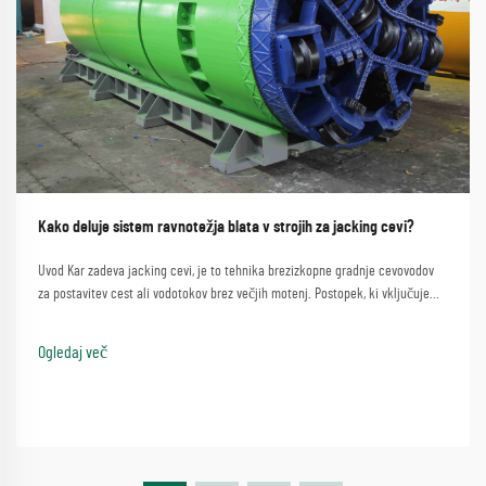
Kako deluje sistem ravnotežja blata v strojih za jacking cevi?
Uvod Kar zadeva jacking cevi, je to tehnika brezizkopne gradnje cevovodov
za postavitev cest ali vodotokov brez večjih motenj. Postopek, ki vključuje
preprost način uporabe stroja za jacking cevi...
Ogledaj več