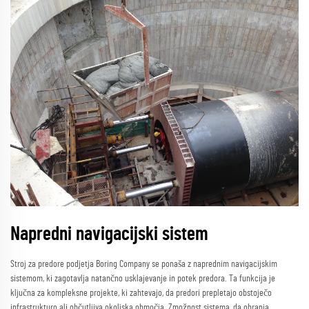
Napredni navigacijski sistem
Stroj za predore podjetja Boring Company se ponaša z naprednim navigacijskim
sistemom, ki zagotavlja natančno usklajevanje in potek predora. Ta funkcija je
ključna za kompleksne projekte, ki zahtevajo, da predori prepletajo obstoječo
infrastrukturo ali občutljiva okoljska območja. Zmožnost sistema, da ohranja