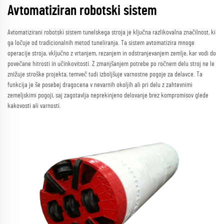
Avtomatiziran robotski sistem
Avtomatizirani robotski sistem tunelskega stroja je ključna razlikovalna značilnost, ki
ga ločuje od tradicionalnih metod tuneliranja. Ta sistem avtomatizira mnoge
operacije stroja, vključno z vrtanjem, rezanjem in odstranjevanjem zemlje, kar vodi do
povečane hitrosti in učinkovitosti. Z zmanjšanjem potrebe po ročnem delu stroj ne le
znižuje stroške projekta, temveč tudi izboljšuje varnostne pogoje za delavce. Ta
funkcija je še posebej dragocena v nevarnih okoljih ali pri delu z zahtevnimi
zemeljskimi pogoji, saj zagotavlja neprekinjeno delovanje brez kompromisov glede
kakovosti ali varnosti.