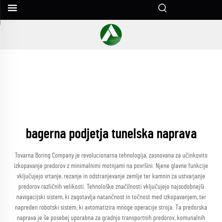
bagerna podjetja tunelska naprava
Tovarna Boring Company je revolucionarna tehnologija, zasnovana za učinkovito
izkopavanje predorov z minimalnimi motnjami na površini. Njene glavne funkcije
vključujejo vrtanje, rezanje in odstranjevanje zemlje ter kamnin za ustvarjanje
predorov različnih velikosti. Tehnološke značilnosti vključujejo najsodobnejši
navigacijski sistem, ki zagotavlja natančnost in točnost med izkopavanjem, ter
napreden robotski sistem, ki avtomatizira mnoge operacije stroja. Ta predorska
naprava je še posebej uporabna za gradnjo transportnih predorov, komunalnih