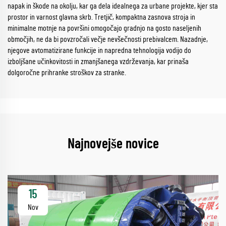
napak in škode na okolju, kar ga dela idealnega za urbane projekte, kjer sta
prostor in varnost glavna skrb. Tretjič, kompaktna zasnova stroja in
minimalne motnje na površini omogočajo gradnjo na gosto naseljenih
območjih, ne da bi povzročali večje nevšečnosti prebivalcem. Nazadnje,
njegove avtomatizirane funkcije in napredna tehnologija vodijo do
izboljšane učinkovitosti in zmanjšanega vzdrževanja, kar prinaša
dolgoročne prihranke stroškov za stranke.
Najnovejše novice
15
Nov