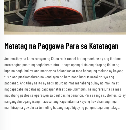
Matatag na Paggawa Para sa Katatagan
Ang matibay na konstruksyon ng China rock tunnel boring machine ay ang ikatlong
natatanging punto ng pagbebenta nito. Itinayo upang tiisin ang hirap ng ilalim ng
lupa na paghuhukay, ang matibay na balangkas at mga bahagi ng makina ay kayang
tiisin ang pinakamahirap na kondisyon ng bato nang hindi isinasakripisyo ang
pagganap. Ang tibay na ito ay nagsisiguro ng mas mahabang buhay ng makina at
nagpapababa ng dalas ng pagpapanatili at pagkukumpuni, na nagreresulta sa mas
mababang gastos sa operasyon sa paglipas ng panahon. Para sa mga customer, ito ay
nangangahulugang isang maaasahang kagamitan na kayang hawakan ang mga
mahihirap na gawain sa tunneling habang nagbibigay ng pangmatagalang halaga.