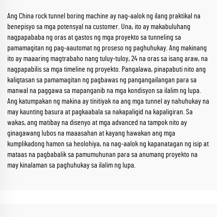
Ang China rock tunnel boring machine ay nag-aalok ng ilang praktikal na
benepisyo sa mga potensyal na customer. Una, ito ay makabuluhang
nagpapababa ng oras at gastos ng mga proyekto sa tunneling sa
pamamagitan ng pag-aautomat ng proseso ng paghuhukay. Ang makinang
ito ay maaaring magtrabaho nang tuluy-tuloy, 24 na oras sa isang araw, na
nagpapabilis sa mga timeline ng proyekto. Pangalawa, pinapabuti nito ang
kaligtasan sa pamamagitan ng pagbawas ng pangangailangan para sa
manwal na paggawa sa mapanganib na mga kondisyon sa ilalim ng lupa.
Ang katumpakan ng makina ay tinitiyak na ang mga tunnel ay nahuhukay na
may kaunting basura at pagkaabala sa nakapaligid na kapaligiran. Sa
wakas, ang matibay na disenyo at mga advanced na tampok nito ay
ginagawang lubos na maaasahan at kayang hawakan ang mga
kumplikadong hamon sa heolohiya, na nag-aalok ng kapanatagan ng isip at
mataas na pagbabalik sa pamumuhunan para sa anumang proyekto na
may kinalaman sa paghuhukay sa ilalim ng lupa.