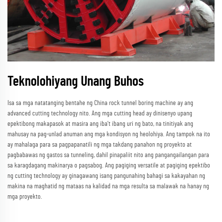
Teknolohiyang Unang Buhos
Isa sa mga natatanging bentahe ng China rock tunnel boring machine ay ang
advanced cutting technology nito. Ang mga cutting head ay dinisenyo upang
epektibong makapasok at masira ang iba't ibang uri ng bato, na tinitiyak ang
mahusay na pag-unlad anuman ang mga kondisyon ng heolohiya. Ang tampok na ito
ay mahalaga para sa pagpapanatili ng mga takdang panahon ng proyekto at
pagbabawas ng gastos sa tunneling, dahil pinapaliit nito ang pangangailangan para
sa karagdagang makinarya o pagsabog. Ang pagiging versatile at pagiging epektibo
ng cutting technology ay ginagawang isang pangunahing bahagi sa kakayahan ng
makina na maghatid ng mataas na kalidad na mga resulta sa malawak na hanay ng
mga proyekto.