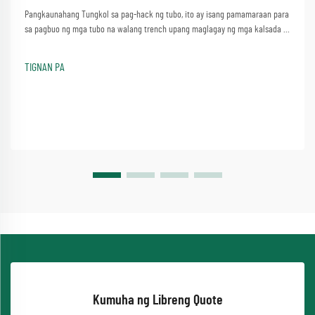
Pangkaunahang Tungkol sa pag-hack ng tubo, ito ay isang pamamaraan para
sa pagbuo ng mga tubo na walang trench upang maglagay ng mga kalsada o
mga waterway nang hindi gumagawa ng makabuluhang mga kaguluhan.
Isang proseso na nagsasangkot ng simpleng pamamaraan ng paggamit ng
TIGNAN PA
isang makina ng pag-jacking ng tubo...
Kumuha ng Libreng Quote