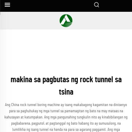
makina sa pagbutas ng rock tunnel sa
tsina
Ang China rock tunnel boring machine ay isang makabagong kagamitan na dinisenyo
para sa paghuhukay ng mga tunnel sa pamamagitan ng bato na may mataas na
kahusayan at katumpakan. Ang mga pangunahing tungkulin nito ay kinabibilangan ng
pagbabarena, pagputol, at pagtanggal ng bato habang ito ay sumusulong, na
lumilikha ng isang tunnel na handa na para sa agarang paggamit. Ang mga