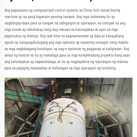
Ang pagsasama ng computerized control systems sa China rock tunnel boring
machine ay isa pang kapansin-pansing tampok. Ang mga sistemang ito ay
nagbibigay-daan para sa tumpak na nabigasyon at operasyon, na tinitiyak na ang
mga tunnel ay nahuhukay nang may mataas na katumpakan at ayon sa mga
pagtutukoy ng disenyo. Ang real-time na pagmamanman ng data at kakayahang
ayusin ay nangangahulugang ang mga operator ay maaaring tumugon nang mabilis
sa mga nagbabagong kondisyon, na nag-o-optimize ng pagganap at kaligtasan. Ang
antas ng kontrol na ito ay mahalaga para sa mga kumplikadong proyekto kung saan
ang katumpakan ay napakahalaga, at ito ay nagpapakita ng reputasyon ng makina
para sa pagiging maaasahan at kahusayan sa mga operasyon ng tunneling.