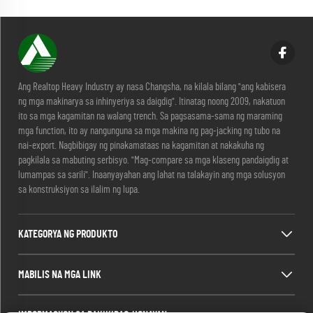
Ang Realtop Heavy Industry ay nasa Changsha, na kilala bilang "ang kabisera
ng mga makinarya sa inhinyeriya sa daigdig". Itinatag noong 2009, nakatuon
ito sa mga kagamitan na walang trench. Sa pagsasama-sama ng maraming
mga function, ito ay nangunguna sa mga makina ng pag-jacking ng tubo na
nai-export. Nagbibigay ng pinakamataas na kagamitan at nakakuha ng
pagkilala sa mabuting serbisyo. "Mag-compare sa mga klaseng pandaigdig at
lumampas sa sarili". Inaanyayahan ang lahat na talakayin ang mga solusyon
sa konstruksiyon sa ilalim ng lupa.
KATEGORYA NG PRODUKTO
MABILIS NA MGA LINK