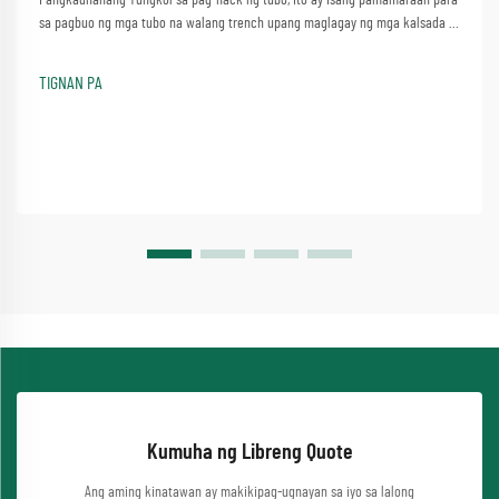
sa pagbuo ng mga tubo na walang trench upang maglagay ng mga kalsada o
mga waterway nang hindi gumagawa ng makabuluhang mga kaguluhan.
Isang proseso na nagsasangkot ng simpleng pamamaraan ng paggamit ng
TIGNAN PA
isang makina ng pag-jacking ng tubo...
Kumuha ng Libreng Quote
Ang aming kinatawan ay makikipag-ugnayan sa iyo sa lalong