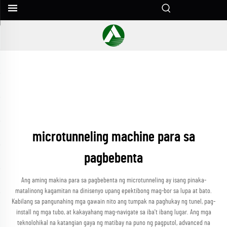
microtunneling machine para sa
pagbebenta
Ang aming makina para sa pagbebenta ng microtunneling ay isang pinaka-
matalinong kagamitan na dinisenyo upang epektibong mag-bor sa lupa at bato.
Kabilang sa pangunahing mga gawain nito ang tumpak na paghukay ng tunel, pag-
install ng mga tubo, at kakayahang mag-navigate sa iba't ibang lugar. Ang mga
teknolohikal na katangian gaya ng matibay na puno ng pagputol, advanced na