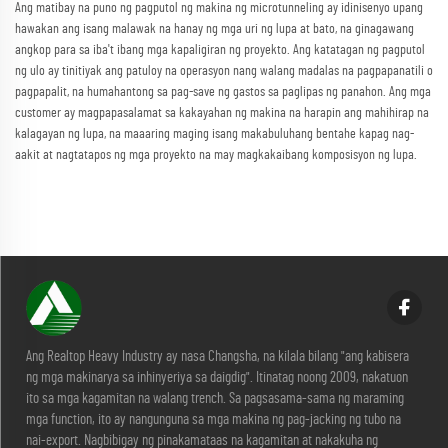
Ang matibay na puno ng pagputol ng makina ng microtunneling ay idinisenyo upang
hawakan ang isang malawak na hanay ng mga uri ng lupa at bato, na ginagawang
angkop para sa iba't ibang mga kapaligiran ng proyekto. Ang katatagan ng pagputol
ng ulo ay tinitiyak ang patuloy na operasyon nang walang madalas na pagpapanatili o
pagpapalit, na humahantong sa pag-save ng gastos sa paglipas ng panahon. Ang mga
customer ay magpapasalamat sa kakayahan ng makina na harapin ang mahihirap na
kalagayan ng lupa, na maaaring maging isang makabuluhang bentahe kapag nag-
aakit at nagtatapos ng mga proyekto na may magkakaibang komposisyon ng lupa.
Ang Realtop Heavy Industry ay nasa Changsha, na kilala bilang "ang kabisera
ng mga makinarya sa inhinyeriya sa daigdig". Itinatag noong 2009, nakatuon
ito sa mga kagamitan na walang trench. Sa pagsasama-sama ng maraming
mga function, ito ay nangunguna sa mga makina ng pag-jacking ng tubo na
nai-export. Nagbibigay ng pinakamataas na kagamitan at nakakuha ng