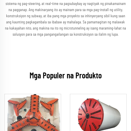
sistema ng pag-steering, at real-time na pagsubaybay ay nagtiyak ng pinakamainam
na pagganap. Ang makinaryang ito ay mainam para sa mga pag-install ng utility,
konstruksiyon ng subway, at iba pang mga proyekto sa inhinyeryang sibil kung saan
ang kaunting pagkagambala sa ibabaw ay mahalaga. Sa pamamagitan ng malawak
na kakayahan nito, ang makina na ito ng microtunneling ay isang maraming-lahat na
solusyon para sa mga pangangailangan sa konstruksiyon sa ilalim ng lupa.
Mga Populer na Produkto