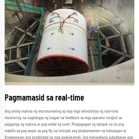
Pagmamasid sa real-time
Ang aming makina ng microtunneling ay may mga teknolohiya ng real-time
monitoring, na nagbibigay ng kagyat na feedback sa mga operator tungkol sa
pagganap ng makina at pag-unlad ng tunel. Pinapayagan ng tampok na ito ang
mabilis na pag-aayos sa pag-fly, na tinitiyak ang pinakamainam na kahusayan at
binabawasan ang posibilidad ng mga pagkakamali. Ang kakayahang subaybayan ang