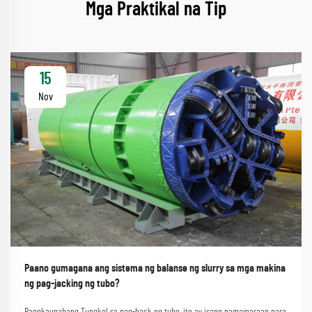
Mga Praktikal na Tip
15
Nov
Paano gumagana ang sistema ng balanse ng slurry sa mga makina
ng pag-jacking ng tubo?
Pangkaunahang Tungkol sa pag-hack ng tubo, ito ay isang pamamaraan para