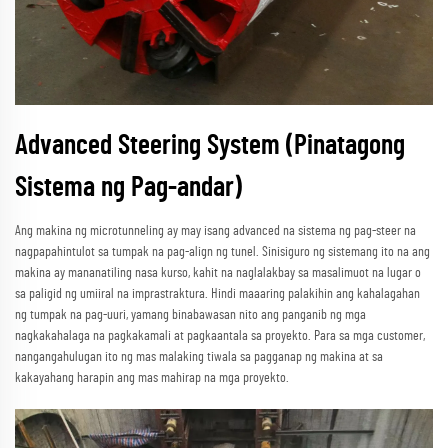
Advanced Steering System (Pinatagong
Sistema ng Pag-andar)
Ang makina ng microtunneling ay may isang advanced na sistema ng pag-steer na
nagpapahintulot sa tumpak na pag-align ng tunel. Sinisiguro ng sistemang ito na ang
makina ay mananatiling nasa kurso, kahit na naglalakbay sa masalimuot na lugar o
sa paligid ng umiiral na imprastraktura. Hindi maaaring palakihin ang kahalagahan
ng tumpak na pag-uuri, yamang binabawasan nito ang panganib ng mga
nagkakahalaga na pagkakamali at pagkaantala sa proyekto. Para sa mga customer,
nangangahulugan ito ng mas malaking tiwala sa pagganap ng makina at sa
kakayahang harapin ang mas mahirap na mga proyekto.