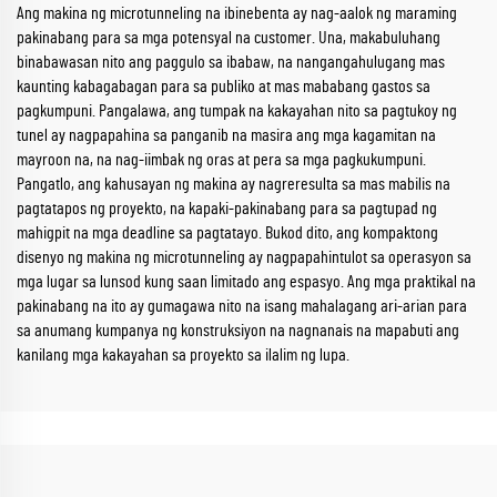
Ang makina ng microtunneling na ibinebenta ay nag-aalok ng maraming
pakinabang para sa mga potensyal na customer. Una, makabuluhang
binabawasan nito ang paggulo sa ibabaw, na nangangahulugang mas
kaunting kabagabagan para sa publiko at mas mababang gastos sa
pagkumpuni. Pangalawa, ang tumpak na kakayahan nito sa pagtukoy ng
tunel ay nagpapahina sa panganib na masira ang mga kagamitan na
mayroon na, na nag-iimbak ng oras at pera sa mga pagkukumpuni.
Pangatlo, ang kahusayan ng makina ay nagreresulta sa mas mabilis na
pagtatapos ng proyekto, na kapaki-pakinabang para sa pagtupad ng
mahigpit na mga deadline sa pagtatayo. Bukod dito, ang kompaktong
disenyo ng makina ng microtunneling ay nagpapahintulot sa operasyon sa
mga lugar sa lunsod kung saan limitado ang espasyo. Ang mga praktikal na
pakinabang na ito ay gumagawa nito na isang mahalagang ari-arian para
sa anumang kumpanya ng konstruksiyon na nagnanais na mapabuti ang
kanilang mga kakayahan sa proyekto sa ilalim ng lupa.