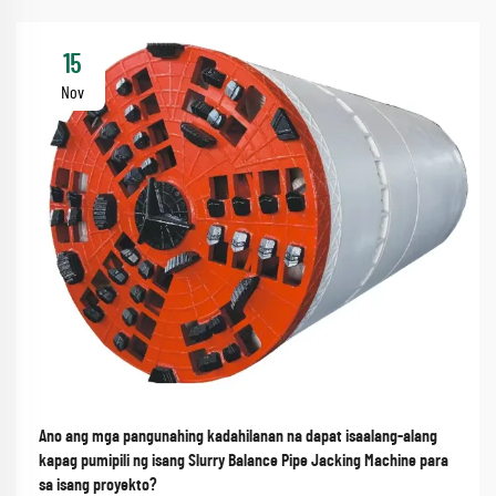
15
Nov
Ano ang mga pangunahing kadahilanan na dapat isaalang-alang
kapag pumipili ng isang Slurry Balance Pipe Jacking Machine para
sa isang proyekto?