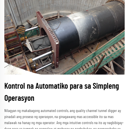
Kontrol na Automatiko para sa Simpleng
Operasyon
Nilagyan ng makabagong automated controls, ang quality channel tunnel digger ay
pinadali ang proseso ng operasyon, na ginagawang mas accessible ito sa mas
malawak na hanay ng mga operator. Ang mga intuitive controls na ito ay nagbibigay-
daan para sa tumpak na paggalaw at mahusay na paghuhukay, na nagpapababa sa