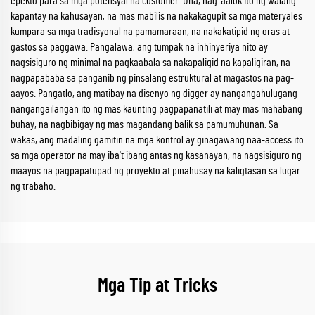
epekto para sa mga potensyal na customer. Una, nag-aalok ito ng walang
kapantay na kahusayan, na mas mabilis na nakakagupit sa mga materyales
kumpara sa mga tradisyonal na pamamaraan, na nakakatipid ng oras at
gastos sa paggawa. Pangalawa, ang tumpak na inhinyeriya nito ay
nagsisiguro ng minimal na pagkaabala sa nakapaligid na kapaligiran, na
nagpapababa sa panganib ng pinsalang estruktural at magastos na pag-
aayos. Pangatlo, ang matibay na disenyo ng digger ay nangangahulugang
nangangailangan ito ng mas kaunting pagpapanatili at may mas mahabang
buhay, na nagbibigay ng mas magandang balik sa pamumuhunan. Sa
wakas, ang madaling gamitin na mga kontrol ay ginagawang naa-access ito
sa mga operator na may iba't ibang antas ng kasanayan, na nagsisiguro ng
maayos na pagpapatupad ng proyekto at pinahusay na kaligtasan sa lugar
ng trabaho.
Mga Tip at Tricks