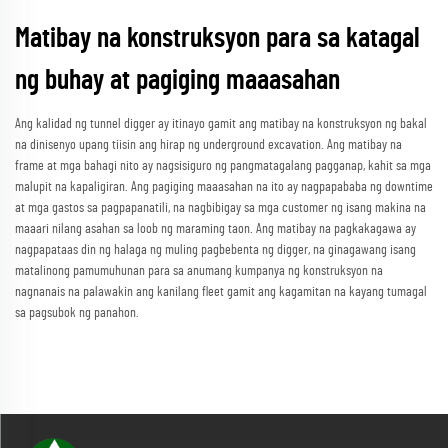
Matibay na konstruksyon para sa katagal
ng buhay at pagiging maaasahan
Ang kalidad ng tunnel digger ay itinayo gamit ang matibay na konstruksyon ng bakal
na dinisenyo upang tiisin ang hirap ng underground excavation. Ang matibay na
frame at mga bahagi nito ay nagsisiguro ng pangmatagalang pagganap, kahit sa mga
malupit na kapaligiran. Ang pagiging maaasahan na ito ay nagpapababa ng downtime
at mga gastos sa pagpapanatili, na nagbibigay sa mga customer ng isang makina na
maaari nilang asahan sa loob ng maraming taon. Ang matibay na pagkakagawa ay
nagpapataas din ng halaga ng muling pagbebenta ng digger, na ginagawang isang
matalinong pamumuhunan para sa anumang kumpanya ng konstruksyon na
nagnanais na palawakin ang kanilang fleet gamit ang kagamitan na kayang tumagal
sa pagsubok ng panahon.