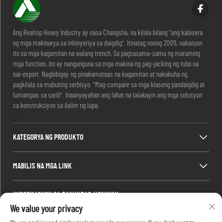
Ang Realtop Heavy Industry ay nasa Changsha, na kilala bilang "ang kabisera
ng mga makinarya sa inhinyeriya sa daigdig". Itinatag noong 2009, nakatuon
ito sa mga kagamitan na walang trench. Sa pagsasama-sama ng maraming
mga function, ito ay nangunguna sa mga makina ng pag-jacking ng tubo na
nai-export. Nagbibigay ng pinakamataas na kagamitan at nakakuha ng
pagkilala sa mabuting serbisyo. "Mag-compare sa mga klaseng pandaigdig at
lumampas sa sarili". Inaanyayahan ang lahat na talakayin ang mga solusyon
sa konstruksiyon sa ilalim ng lupa.
KATEGORYA NG PRODUKTO
MABILIS NA MGA LINK
IMPORMASYON SA PAKIKIPAG-UGNAYAN
We value your privacy
Office add : No. 688, Shaping Industry Park, Kaifu District, Changsha City,