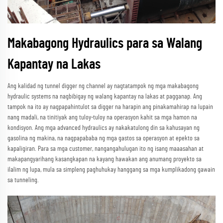
Makabagong Hydraulics para sa Walang
Kapantay na Lakas
Ang kalidad ng tunnel digger ng channel ay nagtatampok ng mga makabagong
hydraulic systems na nagbibigay ng walang kapantay na lakas at pagganap. Ang
tampok na ito ay nagpapahintulot sa digger na harapin ang pinakamahirap na lupain
nang madali, na tinitiyak ang tuloy-tuloy na operasyon kahit sa mga hamon na
kondisyon. Ang mga advanced hydraulics ay nakakatulong din sa kahusayan ng
gasolina ng makina, na nagpapababa ng mga gastos sa operasyon at epekto sa
kapaligiran. Para sa mga customer, nangangahulugan ito ng isang maaasahan at
makapangyarihang kasangkapan na kayang hawakan ang anumang proyekto sa
ilalim ng lupa, mula sa simpleng paghuhukay hanggang sa mga kumplikadong gawain
sa tunneling.