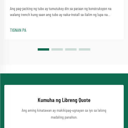
Ang pag-jacking ng tubo ay tumutukoy din sa paraan ng konstruksyon na
walang trench kung saan ang tubo ay naka-install sa ilalim ng lupa na
tinulungan ng isang makina ng jacking. Ang mga pipili ng makina ng pag-
aakyat ng tubo ng slurry balance ay maaaring lalo na mag-asikaso ng mga
TIGNAN PA
komplikadong karamdaman sa dumi, at malaki ang ginagamit upang mag-
progre...
Kumuha ng Libreng Quote
Ang aming kinatawan ay makikipag-ugnayan sa iyo sa lalong
madaling panahon.