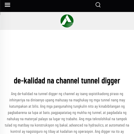
de-kalidad na channel tunnel digger
Ang de-kalidad na tunnel digger ng channel ay isang sopistikadong piraso ng
inhinyeriya na dinisenyo upang mahusay na maghukay ng mga tunnel nang may
katumpakan at bilis. Ang mga pangunahing tungkulin nito ay kinabibilangan ng
pagbabarena sa lupa at bato, pagpapatatag ng mukha ng tunnel, at pagdadala ng
nahukay na materyal palayo sa lugar ng trabaho. Ang mga teknolohikal na tampok
tulad ng matibay na konstruksyon ng bakal, advanced na hydraulics, at automated na
kontrol ay nagsisiguro ng tibay at kadalian ng operasyon. Ang digger na ito ay