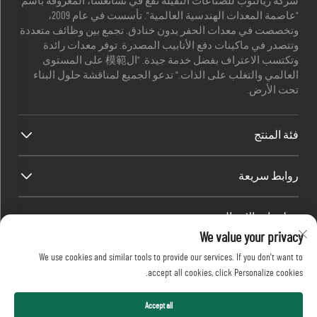
شركة ريالتوب للصناعات الثقيلة تقع في تشانغشا، المعروفة باسم
"عاصمة المعدات الهندسية العالمية". تأسست في عام 2009،
وتخصصت في معدات الحفر بدون خنادق. تجمع بين وظائف متعددة
وتتصدر في ماكينات دفع الأنابيب المصدرة. توفر معدات رائدة
وتكتسب الاعتراف بفضل خدمة جيدة. "ال模範 على المستوى
العالمي والتغلب على الذات." تدعو الجميع لمناقشة حلول البناء
تحت الأرض.
فئة المنتج
روابط سريعة
معلومات الاتصال
We value your privacy
Office add : رقم 688، حديقة صناعة شابينغ، منطقة كايفو، مدينة
We use cookies and similar tools to provide our services. If you don't want to
تشانغشا، مقاطعة هونان، الصين.
accept all cookies, click Personalize cookies.
البريد الإلكتروني:
[email protected]
اتصل بي
+86-13873199039
حقوق النشر © 2026 شركة Realtop للصناعات الثقيلة المحدودة.
Accept all