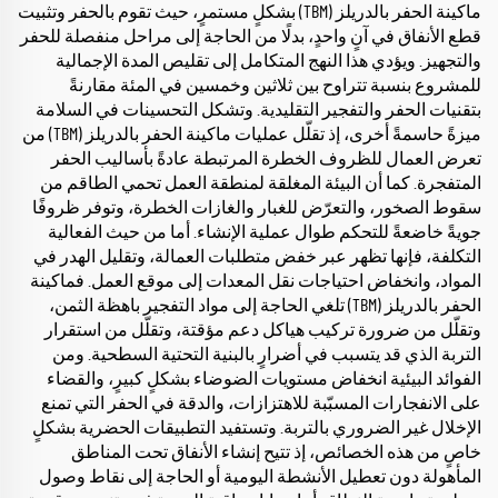
ماكينة الحفر بالدريلز (TBM) بشكلٍ مستمرٍ، حيث تقوم بالحفر وتثبيت
قطع الأنفاق في آنٍ واحدٍ، بدلًا من الحاجة إلى مراحل منفصلة للحفر
والتجهيز. ويؤدي هذا النهج المتكامل إلى تقليص المدة الإجمالية
للمشروع بنسبة تتراوح بين ثلاثين وخمسين في المئة مقارنةً
بتقنيات الحفر والتفجير التقليدية. وتشكل التحسينات في السلامة
ميزةً حاسمةً أخرى، إذ تقلّل عمليات ماكينة الحفر بالدريلز (TBM) من
تعرض العمال للظروف الخطرة المرتبطة عادةً بأساليب الحفر
المتفجرة. كما أن البيئة المغلقة لمنطقة العمل تحمي الطاقم من
سقوط الصخور، والتعرّض للغبار والغازات الخطرة، وتوفر ظروفًا
جويةً خاضعةً للتحكم طوال عملية الإنشاء. أما من حيث الفعالية
التكلفة، فإنها تظهر عبر خفض متطلبات العمالة، وتقليل الهدر في
المواد، وانخفاض احتياجات نقل المعدات إلى موقع العمل. فماكينة
الحفر بالدريلز (TBM) تلغي الحاجة إلى مواد التفجير باهظة الثمن،
وتقلّل من ضرورة تركيب هياكل دعم مؤقتة، وتقلّل من استقرار
التربة الذي قد يتسبب في أضرارٍ بالبنية التحتية السطحية. ومن
الفوائد البيئية انخفاض مستويات الضوضاء بشكلٍ كبيرٍ، والقضاء
على الانفجارات المسبّبة للاهتزازات، والدقة في الحفر التي تمنع
الإخلال غير الضروري بالتربة. وتستفيد التطبيقات الحضرية بشكلٍ
خاصٍ من هذه الخصائص، إذ تتيح إنشاء الأنفاق تحت المناطق
المأهولة دون تعطيل الأنشطة اليومية أو الحاجة إلى نقاط وصول