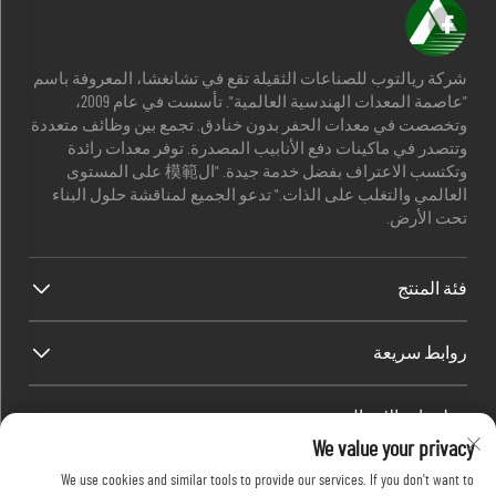
شركة ريالتوب للصناعات الثقيلة تقع في تشانغشا، المعروفة باسم
"عاصمة المعدات الهندسية العالمية". تأسست في عام 2009،
وتخصصت في معدات الحفر بدون خنادق. تجمع بين وظائف متعددة
وتتصدر في ماكينات دفع الأنابيب المصدرة. توفر معدات رائدة
وتكتسب الاعتراف بفضل خدمة جيدة. "ال模範 على المستوى
العالمي والتغلب على الذات." تدعو الجميع لمناقشة حلول البناء
تحت الأرض.
فئة المنتج
روابط سريعة
معلومات الاتصال
We value your privacy
Office add : رقم 688، حديقة صناعة شابينغ، منطقة كايفو، مدينة
We use cookies and similar tools to provide our services. If you don't want to
تشانغشا، مقاطعة هونان، الصين.