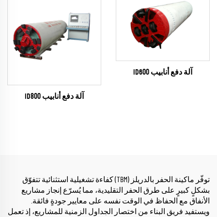
آلة دفع أنابيب ID600
آلة دفع أنابيب ID800
توفّر ماكينة الحفر بالدريلز (TBM) كفاءة تشغيلية استثنائية تتفوّق
بشكلٍ كبيرٍ على طرق الحفر التقليدية، مما يُسرّع إنجاز مشاريع
الأنفاق مع الحفاظ في الوقت نفسه على معايير جودةٍ فائقة.
ويستفيد فريق البناء من اختصار الجداول الزمنية للمشاريع، إذ تعمل