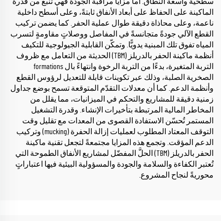
سطحية واسعة النطاق. أما مزايا مراقبة الجودة فهي تنبع من قدرة
الماكينة على الحفاظ على أبعاد الأنفاق ثابتةً، وعلى أسطح داخلية
ناعمة، وعلى محاذاة دقيقة طوال عملية الحفر. كما يضمن تركيب
القطع الآلي جودةً متجانسةً في المفاصل ووصلاتٍ مقاومةٍ لتسرب
المياه تفوق تلك المبنية يدويًّا. وتمكّن القابلية الجيولوجية للتكيف
أنظمة ماكينة الحفر بالدريلز (TBM) الحديثة من التعامل مع ظروف
التربة المتغيرة، بدءًا من التربة الرخوة وانتهاءً بال formations
الصخرية الصلبة، وذلك عبر تكوينات قابلة للتعديل لرؤوس القطع
وأنظمة الدعم. كما أن معدلات التقدّم المتوقعة تسمح بوضع جداول
زمنية دقيقة للمشاريع والتحكم في الميزانيات، مما يقلل من
المخاطر المالية المرتبطة بتأخيرات الإنشاء. وقدرة التشغيل
المستمر تُحسّن الاستفادة القصوى من المعدات مع تقليل وقت
التوقف المعتاد المطلوب لعمليات إزالة الحفرة (mucking) وتركيب
الدعم المؤقت. وتجمع هذه المزايا مجتمعةً لتجعل تقنية ماكينة
الحفر بالدريلز (TBM) الحلَّ المفضّل لمشاريع الأنفاق الطموحة التي
تُعتبر الكفاءة والسلامة والجودة والمسؤولية البيئية فيها اعتباراتٍ
محوريةً لنجاح المشروع.