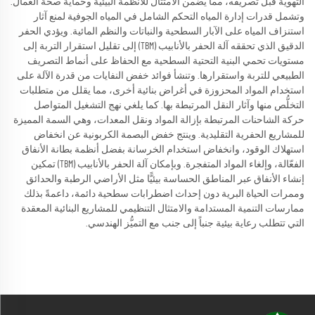
التهوية قبل تصريفه، مما يضمن الامتثال للأنظمة البيئية وحماية صحة العمال.
وتشمل قدرات إدارة المياه التحكم الشامل في المياه الجوفية لمنع آثار
استنزاف المياه على الآبار السطحية والنباتات والنظم المائية. ويؤدي الحفر
الدقيق الذي تحققه آلة الحفر بالأنابيب (TBM) إلى تقليل استقرار التربة إلى
مستويات تحمي البنية التحتية السطحية مع الحفاظ على أنماط التصريف
الطبيعي للتربة واستقرارها. وتنشأ فوائد خفض النفايات من قدرة الآلة على
استخدام المواد المحزوزة في أغراض بنائية أخرى، مما يقلل من متطلبات
التخلُّص منها وآثار النقل المرتبطة بها. كما يلغي نهج التشغيل المتواصل
حركة الشاحنات المرتبطة بإزالة المواد ونقل المعدات، وهي السمة المميزة
للمشاريع الحفرية التقليدية. وينتج خفض البصمة الكربونية عن انخفاض
استهلاك الوقود، وانخفاض استخدام الخرسانة بفضل أنظمة بطانة الأنفاق
الفعّالة، وإلغاء المواد المتفجرة. وبإمكان آلة الحفر بالأنابيب (TBM) تمكين
إنشاء الأنفاق عبر المناطق الحساسة بيئيًّا مثل الأراضي الرطبة والحدائق
وممرات الحياة البرية دون إحداث اضطرابات سطحية دائمة، داعمةً بذلك
ممارسات التنمية المستدامة والامتثال التنظيمي للمشاريع البنائية المعقدة
التي تتطلب رعاية بيئية جنباً إلى جنب مع التميُّز الهندسي.