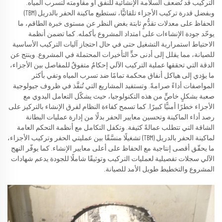
التركيب قد تُضعف السلامة الإنشائية للنفق أو مقاومته لتسرب المياه.
وبفضل قدرة تركيب الأجزاء تلقائيًّا، تستطيع ماكينة الحفر بالدريل (TBM)
الحفاظ على معدلات تقدُّمٍ ثابتة بغض النظر عن مستوى خبرة الطاقم، ما
يوحّد جودة الإنشاءات على امتداد المشروع بأكمله. كما تضمن أنظمة
الاحتياط استمرارية التشغيل حتى في حال احتجاز آليات التركيب الأساسية
للصيانة، مما يقلل إلى أدنى حدٍّ التأخيرات المحتملة في المشروع. وينتج عن
الدقة التي تحققها عملية التركيب الآلي إحكامٌ متفوقٌ للمفاصل بين الأجزاء،
ما يؤدي إلى هياكل أنفاق محكمة تمامًا ضد تسرب المياه وتفي بأكثر
المواصفات أداءً صرامةً. وتستفيد المشاريع التي تُنفَّذ في ظروف جيولوجية
صعبة بشكلٍ خاصٍّ من هذه التكنولوجيا، حيث يشكّل التعامل اليدوي مع
الأجزاء خطرًا أمنيًّا كبيرًا. كما تسمح كفاءة النظام لفرق الإنشاء بالتركيز على
رصد أداء الماكينة وتحسين معايير الحفر بدلًا من إدارة عمليات البطانة
الشاقة التي تتطلب عمالةً كثيفة. وتكفل التكامل مع أنظمة التحكم العامة
لماكينة الحفر بالدريل (TBM) تشغيلًا منسَّقًا بين عمليتي الحفر وتركيب الأجزاء،
ما يحقّق أقصى إنتاجية مع الحفاظ على أعلى معايير الإنشاء. كما يوفّر النهج
الآلي سجلات تفصيلية لعمليات التركيب وتوثيقًا شاملًا للجودة يدعم شهادات
المشروع والتخطيط طويل الأمد للصيانة.