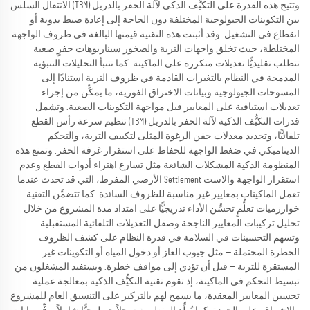
وتتيح هذه القدرة على التكيُّف الذكي لآلة الحفر بالدريل (TBM) الانتقال السلس
بين التكوينات الجيولوجية المختلفة دون الحاجة إلى إعادة ضبط يدوية أو
انقطاع في التشغيل. وقد أثبتت هذه التقنية قيمتها البالغة في ظروف الواجهة
المختلطة، حيث تخلق واجهات التربة والصخور سيناريوهات حفرٍ صعبة
تتطلب تقليديًّا تعديلات متكررة على الماكينة. كما تتنبأ التحليلات التنبؤية
المدمجة في النظام بالتغيرات القادمة في ظروف التربة استنادًا إلى
المسوحات الجيولوجية وبيانات الاختراق الفورية، ما يمكِّن من إجراء
تعديلات استباقية على المعايير قبل مواجهة التكوينات الصعبة. وتشمل
قدرات التكيُّف الذكية لآلة الحفر بالدريل (TBM) تنظيم سرعة رأس القطع
تلقائيًّا، وتحديد معدلات حقن الرغوة المثلى لتكييف التربة، والتحكم
الديناميكي في ضغط الواجهة للحفاظ على استقرار غرفة الحفر. وتمنع هذه
المنظومة الذكية المشكلات الشائعة مثل تسارع اهتراء أدوات القطع وعدم
استقرار الواجهة والاست Settlement الأرضي المفرط، التي قد تحدث عندما
تعمل الماكينات بمعايير غير مناسبة للظروف السائدة. كما تتضمَّن التقنية
خوارزميات تعلُّمٍ تحسِّن الأداء تدريجيًّا على امتداد مدة المشروع من خلال
تحليل تركيبات المعايير الناجحة وصقل التعديلات التلقائية المستقبلية.
وتسهم التحسينات في السلامة في قدرة النظام على كشف الظروف
الخطرة المحتملة — مثل جيوب الغاز أو دخول المياه أو التكوينات غير
المستقرة للتربة — قبل أن تؤدي إلى مواقف خطرة. ويستفيد المشغلون من
تبسيط التحكم في الماكينة، إذ تقوم تقنية التكيُّف الذكية بمعالجة عملية
تحسين المعايير المعقدة، ما يسمح لهم بالتركيز على التنسيق العام للمشروع