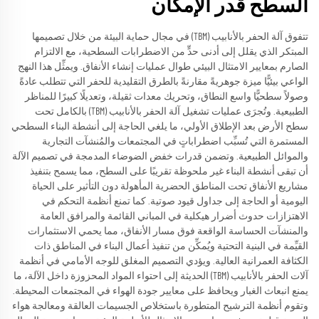
السطح قدر الإمكان
تتفوق آلة الحفر بالأنابيب (TBM) في مجال حماية البيئة من خلال تصميمها
المبتكر الذي يقلل إلى أدنى حدٍّ من الاضطرابات السطحية، مع الالتزام
الصارم بمعايير الامتثال البيئي طوال عمليات إنشاء الأنفاق. ويمثِّل هذا النهج
الواعي بيئيًّا ميزة جوهريةً مقارنةً بالطرق التقليدية للحفر التي تتطلب عادةً
وصولاً سطحيًّا واسع النطاق، وتحريك معدات ثقيلة، وتعديلًا كبيرًا للمناظر
الطبيعية. وتُجرَى عمليات تشغيل آلة الحفر بالأنابيب (TBM) بالكامل تحت
سطح الأرض بعد الإطلاق الأولي، ما يلغي الحاجة إلى أنشطة البناء السطحي
المستمرة التي تُسبِّب اضطراباتٍ في المجتمعات والمُنشآت التجارية
والموائل الطبيعية. وتضمن قدرات خفض الضوضاء المدمجة في تصميم الآلة
أن تبقى أنشطة البناء غير ملحوظة تقريبًا على السطح، مما يسمح بتنفيذ
مشاريع الأنفاق تحت المناطق الحضرية المأهولة دون التأثير على الحياة
اليومية أو الحاجة إلى جداول قيود صوتية. كما تمنع أنظمة التحكم في
الاهتزازات حدوث أضرار هيكلية في المباني القائمة والمرافق العامة
والمنشآت الحساسة الواقعة فوق مسار الأنفاق، مما يحمي الاستثمارات
القيِّمة في البنية التحتية ويُمكِّن من تنفيذ أعمال البناء في المناطق ذات
الكثافة العمرانية العالية. ويؤدي التصميم المغلق للوجه الأمامي في أنظمة
آلات الحفر بالأنابيب (TBM) الحديثة إلى احتواء المواد المحزوزة داخل الآلة، ما
يمنع انبعاث الغبار ويحافظ على معايير جودة الهواء في المجتمعات المحيطة.
وتقوم أنظمة الترشيح المتطورة باستخلاص الجسيمات العالقة ومعالجة هواء