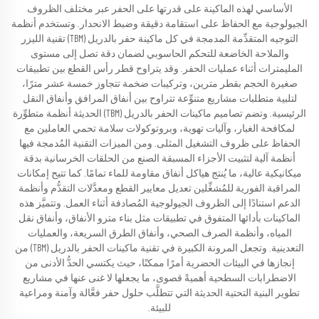
الأساسي لهذه الماكينة على قدرتها على الحفر عبر مختلف الظروف
الجيولوجية مع الحفاظ على استقامة دقيقة وضبط الانحدار. وتستخدم أنظمة
التوجيه المتقدِّمة المدمجة في كل ماكينة حفر بالدريل (TBM) تقنية الليزر
والملاحة الخاضعة للتحكم الحاسوبي لضمان دقة تصل إلى مستوى
المليمترات أثناء عمليات الحفر. وقد يتراوح قطر رأس القطع بين تطبيقات
صغيرة الحجم بقطر مترين، وتركيبات ضخمة تتجاوز خمسة عشر مترًا،
لتلبية متطلبات مشاريع متنوِّعة تتراوح بين أنفاق المرافق وأنفاق النقل
الرئيسية. وتضم تصاميم ماكينات الحفر بالدريل (TBM) الحديثة أنظمة متطوِّرة
لمكافحة الغبار، وآليات تهوية، وبروتوكولات سلامة تحمي العاملين مع
الحفاظ على ظروف التشغيل المثلى. ومن الميزات التقنية المُدمجة فيها
أنظمة آلية لتثبيت الأجزاء المسبقة الصنع من الحلقات الخرسانية بدقة
ميكانيكية عالية، ما يُنتج هياكل أنفاق مقاومة للماء تمامًا. كما تتيح إمكانات
المراقبة الفورية للمُشغِّلين تعديل معايير القطع ومعدَّلات التقدُّم وأنظمة
الدعم استنادًا إلى الظروف الجيولوجية المُصادفة أثناء العمل. وتتميَّز هذه
الماكينات بأدائها المتفوق في تطبيقات مثل بناء مترو الأنفاق، وأنفاق نقل
المياه، وأنظمة الصرف الصحي، وأنفاق الطرق السريعة، والعمليات
التعدينية. وتجعل المرونة الكبيرة في تقنية ماكينات الحفر بالدريل (TBM) من
إنجازها في البيئات الحضرية أمرًا ممكنًا، حيث يكتسي الحدُّ الأدنى من
الاضطرابات السطحية أهميةً قصوى، ما يجعلها لا غنى عنها في مشاريع
تطوير البنية التحتية الحديثة التي تتطلَّب حلول حفر فعَّالة وآمنة ومراعية
للبيئة.