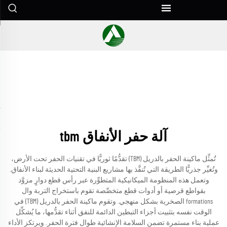
آلة حفر الأنفاق tbm
تُمثِّل ماكينة الحفر بالدريل (TBM) تقدُّمًا ثوريًّا في تقنيات الحفر تحت الأرض،
وتُغيِّر جذريًّا الطريقة التي تُنفَّذ بها مشاريع البنية التحتية الحديثة لبناء الأنفاق.
وتعمل هذه المنظومة الميكانيكية المتطوِّرة عبر رأس قطع دوارٍ مزوَّد
بقواطع قرصية أو أدوات قطع متخصِّصة تقوم باستخراج التربة وال
formations الصخرية بشكل منهجي. وتقوم ماكينة الحفر بالدريل (TBM) في
الوقت نفسه بتثبيت أجزاء التبطين الدائمة للنفق أثناء تقدُّمها، ما يُشكِّل
عملية بناء مستمرة تضمن السلامة الإنشائية طوال فترة الحفر. ويرتكز الأداء