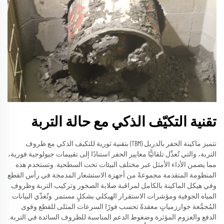
تقنية التكيّف الذكي مع حالة التربة
تتميز ماكينة الحفر بالدريل (TBM) بتقنية ثورية للتكيف الذكي مع ظروف
التربة، والتي تُعدِّل تلقائيًّا معايير الحفر استنادًا إلى تقييمات جيولوجية فورية،
مما يضمن الأداء الأمثل عبر مختلف البيئات تحت السطحية. وتستخدم هذه
المنظومة المتقدمة مجموعةً من أجهزة الاستشعار المدمجة في رأس القطع
وفي هيكل الماكينة بالكامل لمراقبة صلابة الصخور وتركيب التربة وظروف
المياه الجوفية ومؤشرات الاستقرار الهيكلي بشكلٍ مستمر. وتُغذّي البيانات
المُجمَّعة خوارزمياتٍ معقدةً تحسب فورًا السرعات المثلى للقطع وقوى
الدفع والعزوم المؤثرة وضغوط الدعم المناسبة للظروف السائدة في التربة.