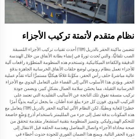
نظام متقدم لأتمتة تركيب الأجزاء
تتضمن ماكينة الحفر بالدريل (TBM) أحدث تقنيات تركيب الأجزاء المُسبقة
الصب تلقائيًّا، والتي تُحدث ثورةً في إنشاء بطانة الأنفاق من خلال الهندسة
الدقيقة والكفاءة الميكانيكية. وتستخدم هذه المنظومة المتطوّرة رافعات آلية
للأجزاء تعمل بنظام روبوتي لوضع حلقات الأنفاق الخرسانية الجاهزة بدقةٍ
عالية مباشرةً خلف رأس الحفر، مكوِّنةً غلافًا هيكليًّا مستمرًّا أثناء تقدُّم عملية
الحفر. ويؤدي هذا الأسلوب الآلي إلى القضاء على التعامل اليدوي مع الأجزاء
الخرسانية الثقيلة، مما يحسّن سلامة العمال بشكلٍ كبير، ويضمن جودة
تركيب متسقة تفوق تلك الناتجة عن الأساليب التقليدية التي تعتمد على
التركيب اليدوي. فوزن كل جزء يبلغ عدة أطنان، ما يجعل تركيبه يدويًّا أمرًا
خطيرًا للغاية وبطيئًا، لكن النظام الآلي لماكينة الحفر بالدريل (TBM) يتعامل مع
هذه المكونات بدقة تصل إلى جزء من الملليمتر باستخدام أذرع وَضْعٍ خاضعة
للتحكم الهيدروليكي. وتتميز المنظومة بتقنية استشعار متقدمة تتحقق من
صحة محاذاة الأجزاء واتصال المفاصل وهندسة الحلقة قبل الانتقال إلى
دورة الحفر التالية. ويمنع هذا الضمان الفوري للجودة حدوث أخطاء في