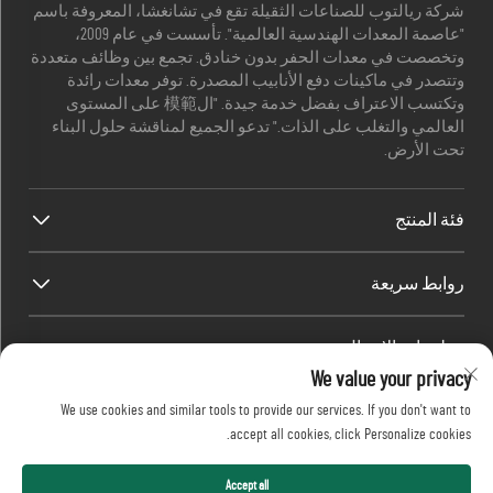
شركة ريالتوب للصناعات الثقيلة تقع في تشانغشا، المعروفة باسم
"عاصمة المعدات الهندسية العالمية". تأسست في عام 2009،
وتخصصت في معدات الحفر بدون خنادق. تجمع بين وظائف متعددة
وتتصدر في ماكينات دفع الأنابيب المصدرة. توفر معدات رائدة
وتكتسب الاعتراف بفضل خدمة جيدة. "ال模範 على المستوى
العالمي والتغلب على الذات." تدعو الجميع لمناقشة حلول البناء
تحت الأرض.
فئة المنتج
روابط سريعة
معلومات الاتصال
We value your privacy
Office add : رقم 688، حديقة صناعة شابينغ، منطقة كايفو، مدينة
We use cookies and similar tools to provide our services. If you don't want to
تشانغشا، مقاطعة هونان، الصين.
accept all cookies, click Personalize cookies.
البريد الإلكتروني:
[email protected]
اتصل بي
+86-13873199039
حقوق النشر © 2026 شركة Realtop للصناعات الثقيلة المحدودة.
Accept all