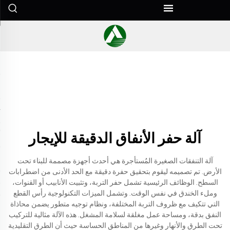
آلة حفر الأنفاق الدقيقة للإيجار
آلة التنفقات الصغيرة المُستأجرة هي أحدث أجهزة مصممة للبناء تحت
الأرض. تم تصميمه ليقوم بتحقيق حفرة دقيقة مع الحد الأدنى من اضطرابات
السطح. الوظائف الرئيسية تشمل حفر التربة، وتثبيت الأنابيب أو القنوات،
وملء الخندق في نفس الوقت. وتشمل الميزات التكنولوجية رأس القطع
التي تتكيف مع ظروف التربة المختلفة، ونظام توجيه متطور يضمن محاذاة
النفق بدقة، ومساحة عمل مغلقة لسلامة المشغل. هذه الآلة مثالية للتركيب
تحت الطرق والأنهار وغيرها من المناطق الحساسة حيث أن الطرق التقليدية