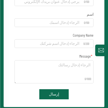
0/100
اسم
0/100
Company Name
0/200
Message
0/1000
إرسال