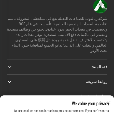
شركة ريالتوب للصناعات الثقيلة تقع في تشانغشا، المعروفة باسم
"عاصمة المعدات الهندسية العالمية". تأسست في عام 2009،
وتخصصت في معدات الحفر بدون خنادق. تجمع بين وظائف متعددة
وتتصدر في ماكينات دفع الأنابيب المصدرة. توفر معدات رائدة
وتكتسب الاعتراف بفضل خدمة جيدة. "ال模範 على المستوى
العالمي والتغلب على الذات." تدعو الجميع لمناقشة حلول البناء
تحت الأرض.
فئة المنتج
روابط سريعة
معلومات الاتصال
We value your privacy
Office add : رقم 688، حديقة صناعة شابينغ، منطقة كايفو، مدينة
We use cookies and similar tools to provide our services. If you don't want to
تشانغشا، مقاطعة هونان، الصين.