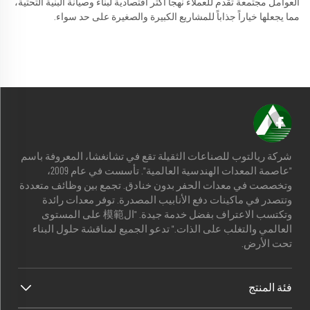
العوامل مجتمعة تقدم للعملاء نهجاً أكثر اقتصادية لبناء وصيانة البنية التحتية،
مما يجعلها خياراً جذاباً للمشاريع الكبيرة والصغيرة على حد سواء.
شركة ريالتوب للصناعات الثقيلة تقع في تشانغشا، المعروفة باسم
"عاصمة المعدات الهندسية العالمية". تأسست في عام 2009،
وتخصصت في معدات الحفر بدون خنادق. تجمع بين وظائف متعددة
وتتصدر في ماكينات دفع الأنابيب المصدرة. توفر معدات رائدة
وتكتسب الاعتراف بفضل خدمة جيدة. "ال模範 على المستوى
العالمي والتغلب على الذات." تدعو الجميع لمناقشة حلول البناء
تحت الأرض.
فئة المنتج