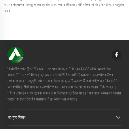
তাদের প্রকল্পের স্কেজুলে কম ব্যাঘাত এবং সজ্জার জীবনের মোট মালিকানা খরচ কম হিসাবে অনুবাদ
হয়।
রিয়ালটপ হেভি ইন্ডাস্ট্রি চাংশা-তে অবস্থিত, যা "বিশ্বের ইঞ্জিনিয়ারিং যন্ত্রপাতির
রাজধানী" নামে পরিচিত। ২০০৯ সালে প্রতিষ্ঠিত, এটি ট্রেনচলেস যন্ত্রপাতির উপর
ফোকাস করে। বহুমুখী ফাংশন একত্রিত করে, এটি এক্সপোর্ট করা পাইপ জ্যাকিং মেশিনে
অগ্রগামী। শীর্ষ স্তরের যন্ত্রপাতি প্রদান করে এবং ভালো সেবার জন্য চিহ্নিত হয়।
"বিশ্ব-শ্রেষ্ঠের সাথে তুলনা করুন এবং নিজেকে ছাড়িয়ে যান।" সকলকে আমন্ত্রণ জানায়
ভূগর্ভে কাঠামো তৈরির সমাধান নিয়ে আলোচনা করতে।
পণ্যের বিভাগ