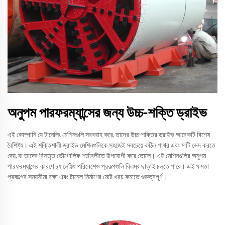
অনুপম পারফরম্যান্সের জন্য উচ্চ-শক্তি ড্রাইভ
এই কোম্পানি যে টানেলিং মেশিনগুলি সরবরাহ করে, তাদের উচ্চ-শক্তির ড্রাইভ আরেকটি বিশেষ
বৈশিষ্ট্য। এই শক্তিশালী ড্রাইভ মেশিনগুলিকে সহজেই সবচেয়ে কঠিন পাথর এবং মাটি ভেদ করতে
দেয়, যা তাদের বিস্তৃত ভৌগোলিক শর্তাবলীতে উপযোগী করে তোলে। এই মেশিনগুলির অনুপম
পারফরম্যান্সের কারণে চ্যালেঞ্জিং পরিবেশেও প্রকল্পগুলি বিলম্ব ছাড়াই চলতে পারে। এই ক্ষমতা
প্রকল্পের সময়সীমা রক্ষা এবং টানেল নির্মাণের মোট খরচ কমাতে গুরুত্বপূর্ণ।