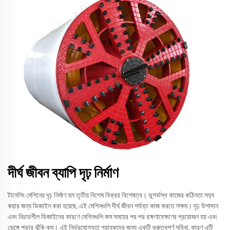
দীর্ঘ জীবন ব্যাপি দৃঢ় নির্মাণ
টানেলিং মেশিনের দৃঢ় নির্মাণ হল তৃতীয় বিশেষ বিক্রয় বিশেষত্ব। ভূগর্ভস্থ কাজের কঠিনতা সহ্য
করার জন্য ডিজাইন করা হয়েছে, এই মেশিনগুলি দীর্ঘ জীবন পর্যন্ত কাজ করতে সক্ষম। দৃঢ় উপাদান
এবং বিচারশীল ডিজাইনের কারণে মেশিনগুলি কম সময়ের পর পর রক্ষণাবেক্ষণের প্রয়োজন হয় এবং
ভেঙ্গে পড়ার ঝুঁকি কম। এই নির্ভরযোগ্যতা গ্রাহকদের জন্য একটি গুরুত্বপূর্ণ সুবিধা, কারণ এটি