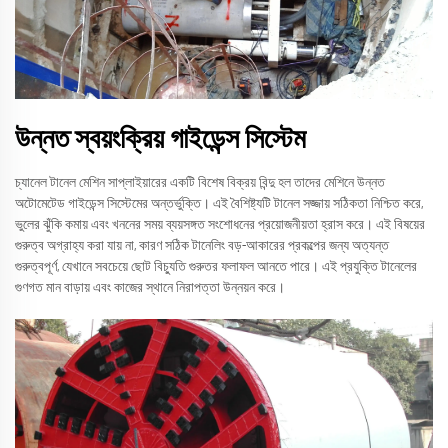
উন্নত স্বয়ংক্রিয় গাইডেন্স সিস্টেম
চ্যানেল টানেল মেশিন সাপ্লাইয়ারের একটি বিশেষ বিক্রয় বিন্দু হল তাদের মেশিনে উন্নত
অটোমেটেড গাইডেন্স সিস্টেমের অন্তর্ভুক্তি। এই বৈশিষ্ট্যটি টানেল সজ্জায় সঠিকতা নিশ্চিত করে,
ভুলের ঝুঁকি কমায় এবং খননের সময় ব্যয়সঙ্গত সংশোধনের প্রয়োজনীয়তা হ্রাস করে। এই বিষয়ের
গুরুত্ব অগ্রাহ্য করা যায় না, কারণ সঠিক টানেলিং বড়-আকারের প্রকল্পের জন্য অত্যন্ত
গুরুত্বপূর্ণ, যেখানে সবচেয়ে ছোট বিচ্যুতি গুরুতর ফলাফল আনতে পারে। এই প্রযুক্তি টানেলের
গুণগত মান বাড়ায় এবং কাজের স্থানে নিরাপত্তা উন্নয়ন করে।