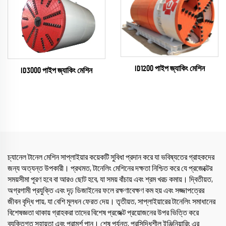
ID1200 পাইপ জ্যাকিং মেশিন
ID3000 পাইপ জ্যাকিং মেশিন
চ্যানেল টানেল মেশিন সাপ্লাইয়ার কয়েকটি সুবিধা প্রদান করে যা ভবিষ্যতের গ্রাহকদের
জন্য অত্যন্ত উপকারী। প্রথমত, টানেলিং মেশিনের দক্ষতা নিশ্চিত করে যে প্রজেক্টের
সময়সীমা পূরণ হবে বা আরও ছোট হবে, যা সময় বাঁচায় এবং শ্রম খরচ কমায়। দ্বিতীয়ত,
অগ্রগামী প্রযুক্তি এবং দৃঢ় ডিজাইনের ফলে রক্ষণাবেক্ষণ কম হয় এবং সজ্জাপত্রের
জীবন বৃদ্ধি পায়, যা বেশি মূলধন ফেরত দেয়। তৃতীয়ত, সাপ্লাইয়ারের টানেলিং সমাধানের
বিশেষজ্ঞতা থাকায় গ্রাহকরা তাদের বিশেষ প্রজেক্ট প্রয়োজনের উপর ভিত্তি করে
ব্যক্তিগত সহায়তা এবং পরামর্শ পান। শেষ পর্যন্ত, প্রসিদ্ধিশীল ইঞ্জিনিয়ারিং এর