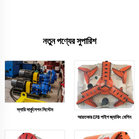
নতুন পণ্যের সুপারিশ
স্লারি সার্কুলেশন সিস্টেম
আয়তকার EPB পাইপ জ্যাকিং মেশিন