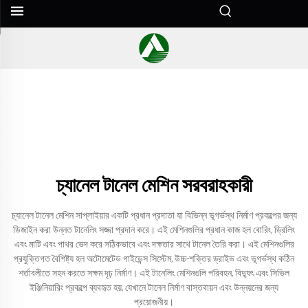
চ্যানেল টানেল মেশিন সরবরাহকারী
চ্যানেল টানেল মেশিন সাপ্লাইয়ার একটি প্রধান প্রদাতা যা বিভিন্ন ভূগর্ভস্থ নির্মাণ প্রকল্পের জন্য
ডিজাইন করা উন্নত টানেলিং সজ্জা প্রদান করে। এই মেশিনগুলির প্রধান কাজ হল বোরিং, ড্রিলিং
এবং মাটি এবং পাথর ভেদ করে সঠিকভাবে এবং দক্ষতার সাথে টানেল তৈরি করা। এই মেশিনগুলির
প্রযুক্তিগত বৈশিষ্ট্য হল অটোমেটেড গাইডেন্স সিস্টেম, উচ্চ-শক্তির ড্রাইভ এবং ভূগর্ভস্থ কঠিন
শর্তাবলীতে সহন করতে সক্ষম দৃঢ় নির্মাণ। এই টানেলিং মেশিনগুলি পরিবহন, বিদ্যুৎ এবং সিভিল
ইঞ্জিনিয়ারিং প্রকল্পে ব্যবহৃত হয়, যেখানে টানেল নির্মাণ বাস্তবায়ন এবং উন্নয়নের জন্য
প্রয়োজনীয়।