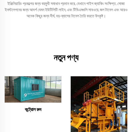
ইঞ্জিনিয়ারিং প্রকল্পের জন্য বহুমুখী সমাধান প্রদান করে, যেখানে পাইপ জ্যাকিং সংক্ষিপ্ত, সোজা
ইনস্টলেশনের জন্য আদর্শ যেমন ইউটিলিটি লাইন, এবং টিবিএমগুলি সাবওয়ে, জল টানেল এবং আরও
অনেক কিছুর জন্য দীর্ঘ, বড়-ব্যাসের টানেল তৈরি করতে উৎকৃষ্ট।
নতুন পণ্য
কন্ট্রোল রুম