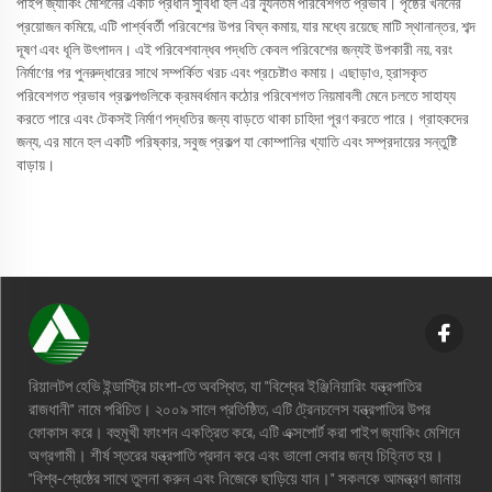
পাইপ জ্যাকিং মেশিনের একটি প্রধান সুবিধা হল এর ন্যূনতম পরিবেশগত প্রভাব। পৃষ্ঠের খননের
প্রয়োজন কমিয়ে, এটি পার্শ্ববর্তী পরিবেশের উপর বিঘ্ন কমায়, যার মধ্যে রয়েছে মাটি স্থানান্তর, শব্দ
দূষণ এবং ধূলি উৎপাদন। এই পরিবেশবান্ধব পদ্ধতি কেবল পরিবেশের জন্যই উপকারী নয়, বরং
নির্মাণের পর পুনরুদ্ধারের সাথে সম্পর্কিত খরচ এবং প্রচেষ্টাও কমায়। এছাড়াও, হ্রাসকৃত
পরিবেশগত প্রভাব প্রকল্পগুলিকে ক্রমবর্ধমান কঠোর পরিবেশগত নিয়মাবলী মেনে চলতে সাহায্য
করতে পারে এবং টেকসই নির্মাণ পদ্ধতির জন্য বাড়তে থাকা চাহিদা পূরণ করতে পারে। গ্রাহকদের
জন্য, এর মানে হল একটি পরিষ্কার, সবুজ প্রকল্প যা কোম্পানির খ্যাতি এবং সম্প্রদায়ের সন্তুষ্টি
বাড়ায়।
রিয়ালটপ হেভি ইন্ডাস্ট্রি চাংশা-তে অবস্থিত, যা "বিশ্বের ইঞ্জিনিয়ারিং যন্ত্রপাতির
রাজধানী" নামে পরিচিত। ২০০৯ সালে প্রতিষ্ঠিত, এটি ট্রেনচলেস যন্ত্রপাতির উপর
ফোকাস করে। বহুমুখী ফাংশন একত্রিত করে, এটি এক্সপোর্ট করা পাইপ জ্যাকিং মেশিনে
অগ্রগামী। শীর্ষ স্তরের যন্ত্রপাতি প্রদান করে এবং ভালো সেবার জন্য চিহ্নিত হয়।
"বিশ্ব-শ্রেষ্ঠের সাথে তুলনা করুন এবং নিজেকে ছাড়িয়ে যান।" সকলকে আমন্ত্রণ জানায়