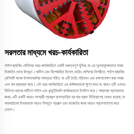
সরলতার মাধ্যমে খরচ-কার্যকারিতা
পাইপ জ্যাকিং মেশিনের খরচ-কার্যকারিতা একটি গুরুত্বপূর্ণ সুবিধা, যা এর তুলনামূলকভাবে সহজ
ডিজাইন থেকে উদ্ভূত। জটিল এবং বিশেষায়িত টানেল বোরিং মেশিনের বিপরীতে, পাইপ জ্যাকিং
মেশিনটি মানক উপাদানগুলির সমন্বয়ে গঠিত, যা এটি তৈরি, পরিবহন এবং রক্ষণাবেক্ষণ করা সহজ
এবং কম ব্যয়বহুল করে। এই খরচ-কার্যকারিতা এর কর্মক্ষমতাকে ক্ষুণ্ণ করে না, কারণ এটি এখনও
বিভিন্ন ধরনের মাটিতে পাইপ এবং কন্ডুইটগুলি কার্যকরভাবে ইনস্টল করে। সম্ভাব্য গ্রাহকদের
জন্য, এটি একটি আরও সাশ্রয়ী প্রকল্পে রূপান্তরিত হয় যার দ্রুত বিনিয়োগের ফেরত রয়েছে, যা
অবকাঠামো উন্নয়নকে আরও বিস্তৃত প্রকল্প এবং বাজেটের জন্য আরও প্রবেশযোগ্য করে
তোলে।