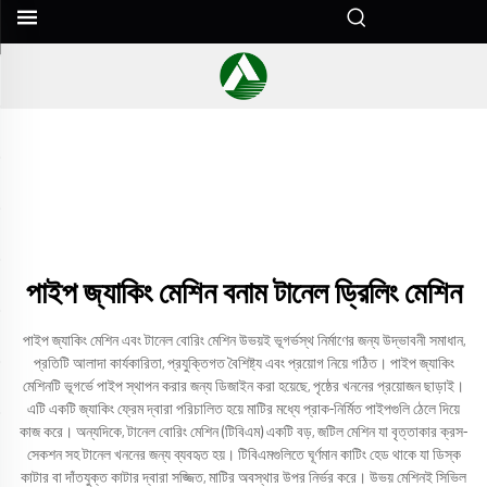
পাইপ জ্যাকিং মেশিন বনাম টানেল ড্রিলিং মেশিন
পাইপ জ্যাকিং মেশিন এবং টানেল বোরিং মেশিন উভয়ই ভূগর্ভস্থ নির্মাণের জন্য উদ্ভাবনী সমাধান,
প্রতিটি আলাদা কার্যকারিতা, প্রযুক্তিগত বৈশিষ্ট্য এবং প্রয়োগ নিয়ে গঠিত। পাইপ জ্যাকিং
মেশিনটি ভূগর্ভে পাইপ স্থাপন করার জন্য ডিজাইন করা হয়েছে, পৃষ্ঠের খননের প্রয়োজন ছাড়াই।
এটি একটি জ্যাকিং ফ্রেম দ্বারা পরিচালিত হয়ে মাটির মধ্যে প্রাক-নির্মিত পাইপগুলি ঠেলে দিয়ে
কাজ করে। অন্যদিকে, টানেল বোরিং মেশিন (টিবিএম) একটি বড়, জটিল মেশিন যা বৃত্তাকার ক্রস-
সেকশন সহ টানেল খননের জন্য ব্যবহৃত হয়। টিবিএমগুলিতে ঘূর্ণমান কাটিং হেড থাকে যা ডিস্ক
কাটার বা দাঁতযুক্ত কাটার দ্বারা সজ্জিত, মাটির অবস্থার উপর নির্ভর করে। উভয় মেশিনই সিভিল