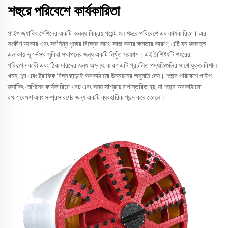
শহুরে পরিবেশে কার্যকারিতা
পাইপ জ্যাকিং মেশিনের একটি অনন্য বিক্রয় পয়েন্ট হল শহুরে পরিবেশে এর কার্যকারিতা। এর
সংকীর্ণ আকার এবং সর্বনিম্ন পৃষ্ঠের বিঘ্নের সাথে কাজ করার ক্ষমতার কারণে, এটি ঘন জনবহুল
এলাকায় ভূগর্ভস্থ সুবিধা স্থাপনের জন্য একটি নিখুঁত সরঞ্জাম। এই বৈশিষ্ট্যটি শহরের
পরিকল্পনাকারী এবং ঠিকাদারদের জন্য অমূল্য, কারণ এটি প্রচলিত পদ্ধতিগুলির সাথে যুক্ত বিশাল
খনন, শব্দ এবং ট্রাফিক বিঘ্ন ছাড়াই অবকাঠামো উন্নয়নের অনুমতি দেয়। শহুরে পরিবেশে পাইপ
জ্যাকিং মেশিনের কার্যকারিতা খরচ এবং সময় সাশ্রয়ে রূপান্তরিত হয়, যা শহুরে অবকাঠামো
রক্ষণাবেক্ষণ এবং সম্প্রসারণের জন্য একটি ব্যবহারিক পছন্দ করে তোলে।