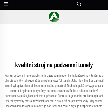
kvalitní stroj na podzemní tunely
Kvalitní podzemní tunelovací stroj je zázrakem moderního inženýrství navrženým tak,
aby efektivně vrtal skrze půdu a skálu a vytvářel tunely. Jeho hlavní funkce zahrnují
vrtání, vykopávání a stabilizaci tunelového prostředí. Technologické prvky, jako jsou
pokročilé hydraulické systémy, automatizované ovládání a robustní ocelová
konstrukce, zajišťují spolehlivost a přesnost. Tento stroj je ideální pro řadu aplikací,
včetně výstavby metra, těžebních operací a projektů na přepravu vody. Díky svému
inovativnímu designu minimalizuje narušení nad zemí a zvyšuje bezpečnost během