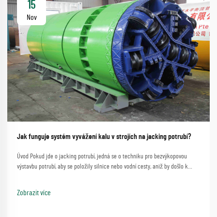
15
Nov
Jak funguje systém vyvážení kalu v strojích na jacking potrubí?
Úvod Pokud jde o jacking potrubí, jedná se o techniku pro bezvýkopovou
výstavbu potrubí, aby se položily silnice nebo vodní cesty, aniž by došlo k
významným narušením. Proces, který zahrnuje jednoduchou metodu použití
stroje na jacking potrubí...
Zobrazit více