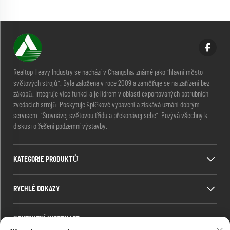
Realtop Heavy Industry se nachází v Changsha, známé jako "hlavní město
světových strojů". Byla založena v roce 2009 a zaměřuje se na zařízení bez
zákopů. Integruje více funkcí a je lídrem v oblasti exportovaných potrubních
zvedacích strojů. Poskytuje špičkové vybavení a získává uznání dobrým
servisem. "Srovnávej světovou třídu a překonávej sebe". Pozývá všechny k
diskusi o řešení podzemní výstavby.
KATEGORIE PRODUKTŮ
RYCHLÉ ODKAZY
KONTAKTNÍ INFORMACE