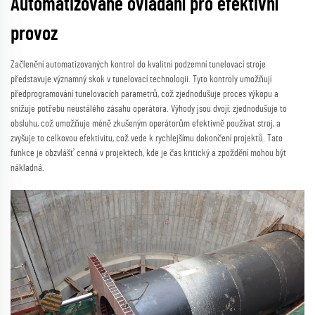
Automatizované ovládání pro efektivní
provoz
Začlenění automatizovaných kontrol do kvalitní podzemní tunelovací stroje
představuje významný skok v tunelovací technologii. Tyto kontroly umožňují
předprogramování tunelovacích parametrů, což zjednodušuje proces výkopu a
snižuje potřebu neustálého zásahu operátora. Výhody jsou dvojí: zjednodušuje to
obsluhu, což umožňuje méně zkušeným operátorům efektivně používat stroj, a
zvyšuje to celkovou efektivitu, což vede k rychlejšímu dokončení projektů. Tato
funkce je obzvlášť cenná v projektech, kde je čas kritický a zpoždění mohou být
nákladná.