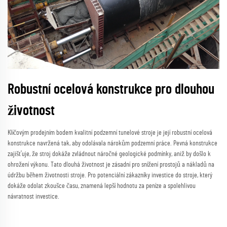
Robustní ocelová konstrukce pro dlouhou
životnost
Klíčovým prodejním bodem kvalitní podzemní tunelové stroje je její robustní ocelová
konstrukce navržená tak, aby odolávala nárokům podzemní práce. Pevná konstrukce
zajišťuje, že stroj dokáže zvládnout náročné geologické podmínky, aniž by došlo k
ohrožení výkonu. Tato dlouhá životnost je zásadní pro snížení prostojů a nákladů na
údržbu během životnosti stroje. Pro potenciální zákazníky investice do stroje, který
dokáže odolat zkoušce času, znamená lepší hodnotu za peníze a spolehlivou
návratnost investice.