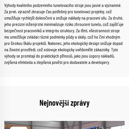
Výhody kvalitního podzemního tunelovacího stroje jsou jasné a významné.
Za prvé, výrazně zkracuje čas potřebný pro tunelovací projekty, což
umožňuje rychlejší dokončení a snižuje náklady na pracovní sílu. Za druhé,
jeho precizní inženýrství minimalizuje riziko zhroucení tunelu, což zajišťuje
bezpečnost pracovníků a integritu struktury. Za třetí, všestrannost stroje
mu umožňuje zvládat různé podmínky půdy a skály, což ho činí vhodným
pro širokou škálu projektů. Nakonec, jeho ekologický design snižuje dopad
na životní prostředí, což oslovuje ekologicky uvědomělé zákazníky. Tyto
výhody se promítají do praktických přínosů, jako jsou úspory nákladů,
zvýšená efektivita a zlepšená pověst pro dodavatele a developery.
Nejnovější zprávy