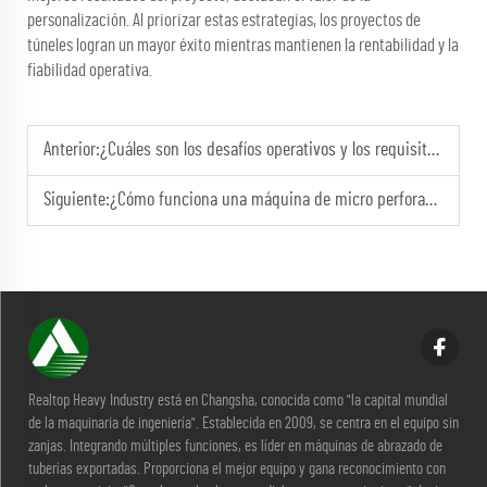
personalización. Al priorizar estas estrategias, los proyectos de
túneles logran un mayor éxito mientras mantienen la rentabilidad y la
fiabilidad operativa.
Anterior:
¿Cuáles son los desafíos operativos y los requisitos de mantenimiento de una máquina de perforación de tubos de equilibrio de presión terrestre?
Siguiente:
¿Cómo funciona una máquina de micro perforado de tuberías para instalar túneles y conductos de servicios públicos?
Realtop Heavy Industry está en Changsha, conocida como "la capital mundial
de la maquinaria de ingeniería". Establecida en 2009, se centra en el equipo sin
zanjas. Integrando múltiples funciones, es líder en máquinas de abrazado de
tuberías exportadas. Proporciona el mejor equipo y gana reconocimiento con