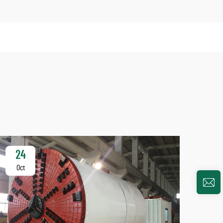
24
2
Oct
Oc