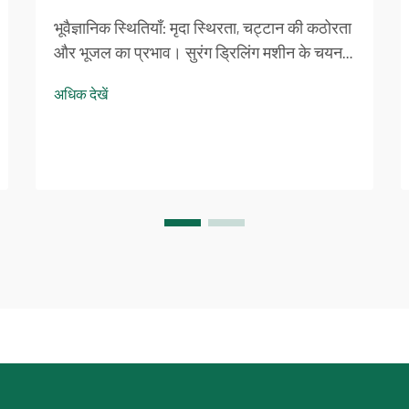
भूवैज्ञानिक स्थितियाँ: मृदा स्थिरता, चट्टान की कठोरता
और भूजल का प्रभाव। सुरंग ड्रिलिंग मशीन के चयन
के लिए भूवैज्ञानिक और भू-तकनीकी विश्लेषण का
अधिक देखें
मूल्यांकन। 2023 के एक हालिया भूवैज्ञानिक अध्ययन के
अनुसार, निर्माण दल जो डी...