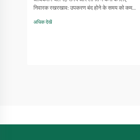
निवारक रखरखाव: उपकरण बंद होने के समय को कम
करने में निवारक रखरखाव की भूमिका। समय रहते
अधिक देखें
सुरंग ड्रिलिंग मशीनों के रखरखाव से महंगी कार्य
बाधाओं को रोका जा सकता है क्योंकि समस्याओं को
समय पर ठीक कर दिया जाता है...