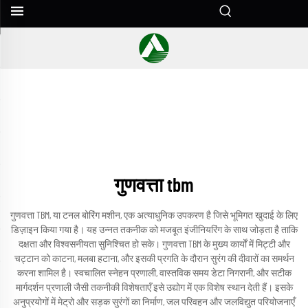
गुणवत्ता tbm
गुणवत्ता TBM, या टनल बोरिंग मशीन, एक अत्याधुनिक उपकरण है जिसे भूमिगत खुदाई के लिए
डिज़ाइन किया गया है। यह उन्नत तकनीक को मजबूत इंजीनियरिंग के साथ जोड़ता है ताकि
दक्षता और विश्वसनीयता सुनिश्चित हो सके। गुणवत्ता TBM के मुख्य कार्यों में मिट्टी और
चट्टान को काटना, मलबा हटाना, और इसकी प्रगति के दौरान सुरंग की दीवारों का समर्थन
करना शामिल है। स्वचालित स्नेहन प्रणाली, वास्तविक समय डेटा निगरानी, और सटीक
मार्गदर्शन प्रणाली जैसी तकनीकी विशेषताएँ इसे उद्योग में एक विशेष स्थान देती हैं। इसके
अनुप्रयोगों में मेट्रो और सड़क सुरंगों का निर्माण, जल परिवहन और जलविद्युत परियोजनाएँ