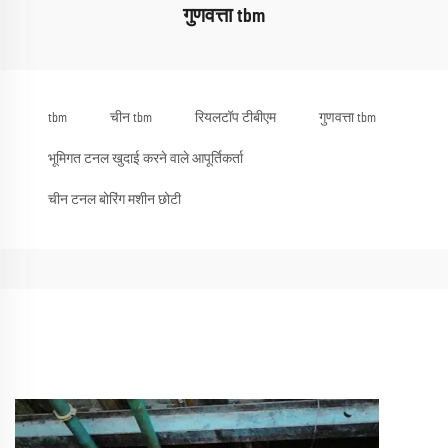
गुणवत्ता tbm
tbm
चीन tbm
रियलटॉप टीबीएम
गुणवत्ता tbm
भूमिगत टनल खुदाई करने वाले आपूर्तिकर्ता
चीन टनल बोरिंग मशीन छोटी