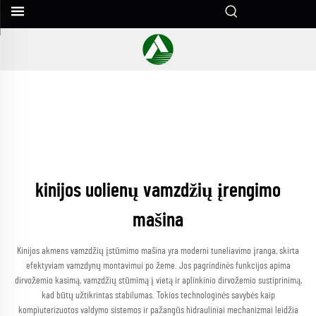
kinijos uolienų vamzdžių įrengimo
mašina
Kinijos akmens vamzdžių įstūmimo mašina yra moderni tuneliavimo įranga, skirta
efektyviam vamzdynų montavimui po žeme. Jos pagrindinės funkcijos apima
dirvožemio kasimą, vamzdžių stūmimą į vietą ir aplinkinio dirvožemio sustiprinimą,
kad būtų užtikrintas stabilumas. Tokios technologinės savybės kaip
kompiuterizuotos valdymo sistemos ir pažangūs hidrauliniai mechanizmai leidžia