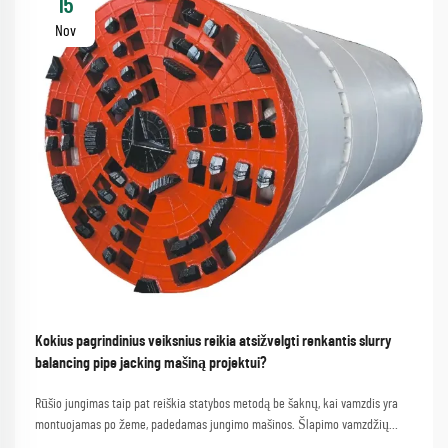
15
Nov
Kokius pagrindinius veiksnius reikia atsižvelgti renkantis slurry
balancing pipe jacking mašiną projektui?
Rūšio jungimas taip pat reiškia statybos metodą be šaknų, kai vamzdis yra
montuojamas po žeme, padedamas jungimo mašinos. Šlapimo vamzdžių
balanso sukimo mašinos sukimosi gali ypač spręsti sudėtingas purvo