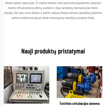
tiksliai vykdyti operacijas. Ši mašina idealiai tinka įvairioms programoms, įskaitant
miesto infrastruktūros plėtrą, vandens ir dujų vamzdynų montavimą bei metro
statybą. Dėl savo tvirto dizaino ir aukšto našumo Kinijos akmens vamzdžių įstūmimo
mašina revoliucionuoja po žeme montuojamų vamzdynų įrengimo būdą.
Nauji produktų pristatymai
Šešėlinis cirkuliacijos sistema