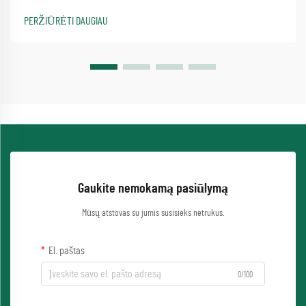
sutrikimus, ir yra didelis naudojamas progr...
PERŽIŪRĖTI DAUGIAU
Gaukite nemokamą pasiūlymą
Mūsų atstovas su jumis susisieks netrukus.
El. paštas
0/100