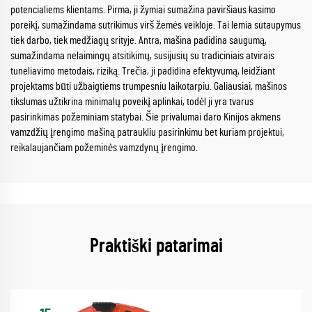
potencialiems klientams. Pirma, ji žymiai sumažina paviršiaus kasimo
poreikį, sumažindama sutrikimus virš žemės veikloje. Tai lemia sutaupymus
tiek darbo, tiek medžiagų srityje. Antra, mašina padidina saugumą,
sumažindama nelaimingų atsitikimų, susijusių su tradiciniais atvirais
tuneliavimo metodais, riziką. Trečia, ji padidina efektyvumą, leidžiant
projektams būti užbaigtiems trumpesniu laikotarpiu. Galiausiai, mašinos
tikslumas užtikrina minimalų poveikį aplinkai, todėl ji yra tvarus
pasirinkimas požeminiam statybai. Šie privalumai daro Kinijos akmens
vamzdžių įrengimo mašiną patraukliu pasirinkimu bet kuriam projektui,
reikalaujančiam požeminės vamzdynų įrengimo.
Praktiški patarimai