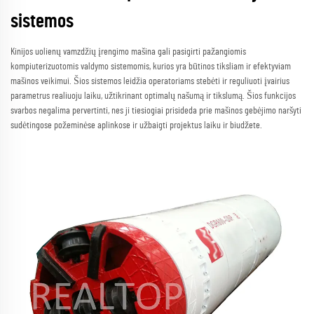
sistemos
Kinijos uolienų vamzdžių įrengimo mašina gali pasigirti pažangiomis
kompiuterizuotomis valdymo sistemomis, kurios yra būtinos tiksliam ir efektyviam
mašinos veikimui. Šios sistemos leidžia operatoriams stebėti ir reguliuoti įvairius
parametrus realiuoju laiku, užtikrinant optimalų našumą ir tikslumą. Šios funkcijos
svarbos negalima pervertinti, nes ji tiesiogiai prisideda prie mašinos gebėjimo naršyti
sudėtingose požeminėse aplinkose ir užbaigti projektus laiku ir biudžete.