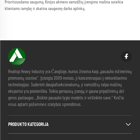
Prioritizuodama saugumą, Kinijos akmens vamzdžių įrengimo mašina suteikia
klientams ramybę ir skatina saugesnę darbo aplinką.
Realtop Heavy Industry yra Čangšoje, kurios žinoma kaip „pasaulio inžinerinių
priemonių sostinė“. Įsteigta 2009 metais, ji koncentruojasi į nekoreliavimo
technologijas. Suderinti daugiafunkcionalumą, ji vamzdžių talpa mašinų
eksportui yra pionieriška. Teikia geriausią įrangą ir gauna pripažinimą dėl
geros paslaugos. „Būkite pasaulio lygio modelis ir viršinkite save.“ Kvičia
visus aptarti požeminės statybos sprendimus.
PRODUKTO KATEGORIJA