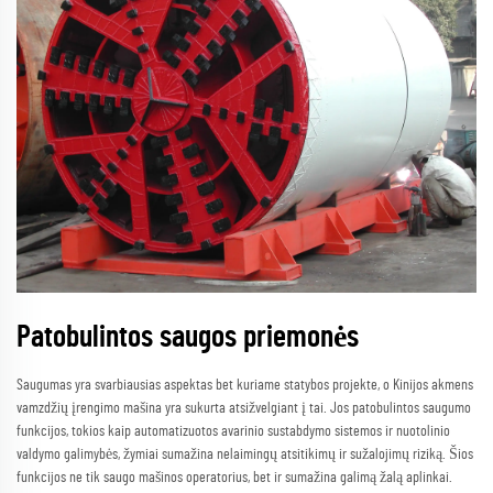
Patobulintos saugos priemonės
Saugumas yra svarbiausias aspektas bet kuriame statybos projekte, o Kinijos akmens
vamzdžių įrengimo mašina yra sukurta atsižvelgiant į tai. Jos patobulintos saugumo
funkcijos, tokios kaip automatizuotos avarinio sustabdymo sistemos ir nuotolinio
valdymo galimybės, žymiai sumažina nelaimingų atsitikimų ir sužalojimų riziką. Šios
funkcijos ne tik saugo mašinos operatorius, bet ir sumažina galimą žalą aplinkai.