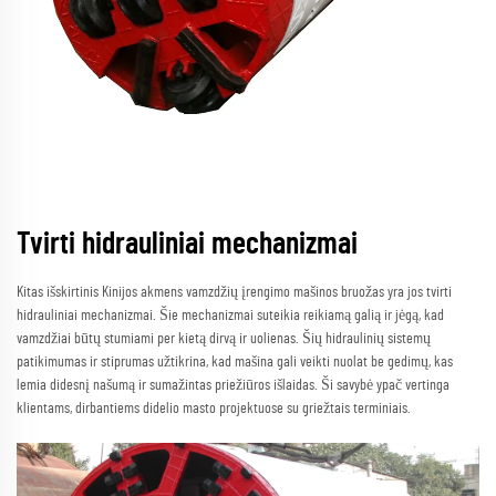
Tvirti hidrauliniai mechanizmai
Kitas išskirtinis Kinijos akmens vamzdžių įrengimo mašinos bruožas yra jos tvirti
hidrauliniai mechanizmai. Šie mechanizmai suteikia reikiamą galią ir jėgą, kad
vamzdžiai būtų stumiami per kietą dirvą ir uolienas. Šių hidraulinių sistemų
patikimumas ir stiprumas užtikrina, kad mašina gali veikti nuolat be gedimų, kas
lemia didesnį našumą ir sumažintas priežiūros išlaidas. Ši savybė ypač vertinga
klientams, dirbantiems didelio masto projektuose su griežtais terminiais.