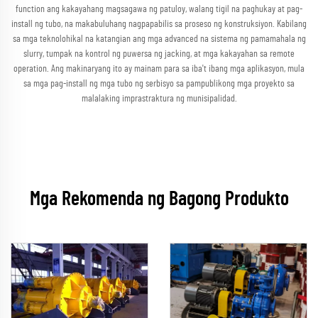
function ang kakayahang magsagawa ng patuloy, walang tigil na paghukay at pag-
install ng tubo, na makabuluhang nagpapabilis sa proseso ng konstruksiyon. Kabilang
sa mga teknolohikal na katangian ang mga advanced na sistema ng pamamahala ng
slurry, tumpak na kontrol ng puwersa ng jacking, at mga kakayahan sa remote
operation. Ang makinaryang ito ay mainam para sa iba't ibang mga aplikasyon, mula
sa mga pag-install ng mga tubo ng serbisyo sa pampublikong mga proyekto sa
malalaking imprastraktura ng munisipalidad.
Mga Rekomenda ng Bagong Produkto