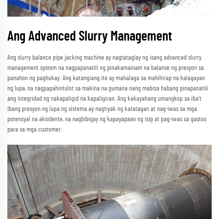
Ang Advanced Slurry Management
Ang slurry balance pipe jacking machine ay nagtataglay ng isang advanced slurry
management system na nagpapanatili ng pinakamainam na balanse ng presyon sa
panahon ng paghukay. Ang katangiang ito ay mahalaga sa mahihirap na kalagayan
ng lupa, na nagpapahintulot sa makina na gumana nang mabisa habang pinapanatili
ang integridad ng nakapaligid na kapaligiran. Ang kakayahang umangkop sa iba't
ibang presyon ng lupa ng sistema ay nagtiyak ng katatagan at nag-iwas sa mga
potensyal na aksidente, na nagbibigay ng kapayapaan ng isip at pag-iwas sa gastos
para sa mga customer.