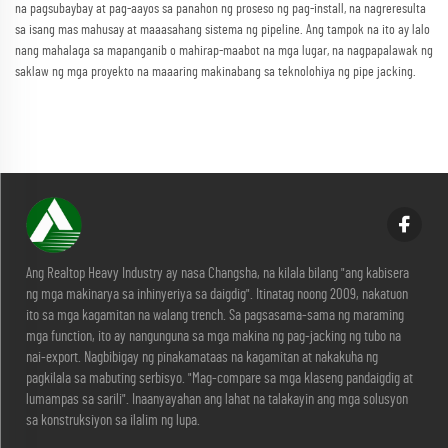
na pagsubaybay at pag-aayos sa panahon ng proseso ng pag-install, na nagreresulta
sa isang mas mahusay at maaasahang sistema ng pipeline. Ang tampok na ito ay lalo
nang mahalaga sa mapanganib o mahirap-maabot na mga lugar, na nagpapalawak ng
saklaw ng mga proyekto na maaaring makinabang sa teknolohiya ng pipe jacking.
Ang Realtop Heavy Industry ay nasa Changsha, na kilala bilang "ang kabisera
ng mga makinarya sa inhinyeriya sa daigdig". Itinatag noong 2009, nakatuon
ito sa mga kagamitan na walang trench. Sa pagsasama-sama ng maraming
mga function, ito ay nangunguna sa mga makina ng pag-jacking ng tubo na
nai-export. Nagbibigay ng pinakamataas na kagamitan at nakakuha ng
pagkilala sa mabuting serbisyo. "Mag-compare sa mga klaseng pandaigdig at
lumampas sa sarili". Inaanyayahan ang lahat na talakayin ang mga solusyon
sa konstruksiyon sa ilalim ng lupa.