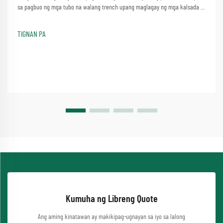
sa pagbuo ng mga tubo na walang trench upang maglagay ng mga kalsada o
mga waterway nang hindi gumagawa ng makabuluhang mga kaguluhan.
Isang proseso na nagsasangkot ng simpleng pamamaraan ng paggamit ng
TIGNAN PA
isang makina ng pag-jacking ng tubo...
Kumuha ng Libreng Quote
Ang aming kinatawan ay makikipag-ugnayan sa iyo sa lalong