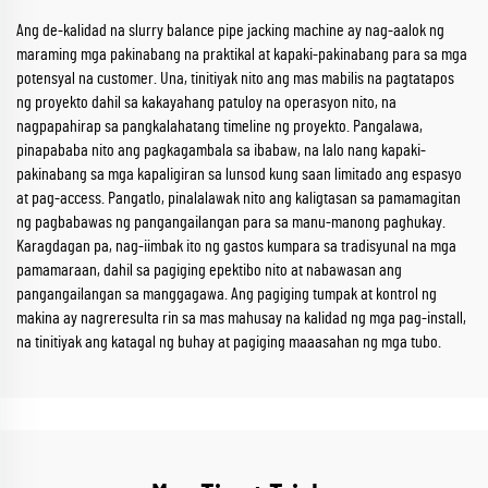
Ang de-kalidad na slurry balance pipe jacking machine ay nag-aalok ng
maraming mga pakinabang na praktikal at kapaki-pakinabang para sa mga
potensyal na customer. Una, tinitiyak nito ang mas mabilis na pagtatapos
ng proyekto dahil sa kakayahang patuloy na operasyon nito, na
nagpapahirap sa pangkalahatang timeline ng proyekto. Pangalawa,
pinapababa nito ang pagkagambala sa ibabaw, na lalo nang kapaki-
pakinabang sa mga kapaligiran sa lunsod kung saan limitado ang espasyo
at pag-access. Pangatlo, pinalalawak nito ang kaligtasan sa pamamagitan
ng pagbabawas ng pangangailangan para sa manu-manong paghukay.
Karagdagan pa, nag-iimbak ito ng gastos kumpara sa tradisyunal na mga
pamamaraan, dahil sa pagiging epektibo nito at nabawasan ang
pangangailangan sa manggagawa. Ang pagiging tumpak at kontrol ng
makina ay nagreresulta rin sa mas mahusay na kalidad ng mga pag-install,
na tinitiyak ang katagal ng buhay at pagiging maaasahan ng mga tubo.