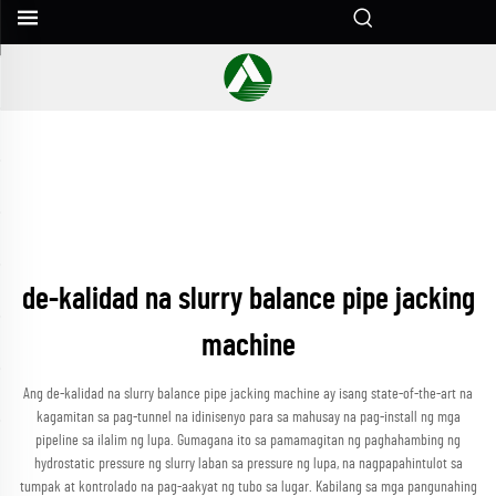
de-kalidad na slurry balance pipe jacking
machine
Ang de-kalidad na slurry balance pipe jacking machine ay isang state-of-the-art na
kagamitan sa pag-tunnel na idinisenyo para sa mahusay na pag-install ng mga
pipeline sa ilalim ng lupa. Gumagana ito sa pamamagitan ng paghahambing ng
hydrostatic pressure ng slurry laban sa pressure ng lupa, na nagpapahintulot sa
tumpak at kontrolado na pag-aakyat ng tubo sa lugar. Kabilang sa mga pangunahing