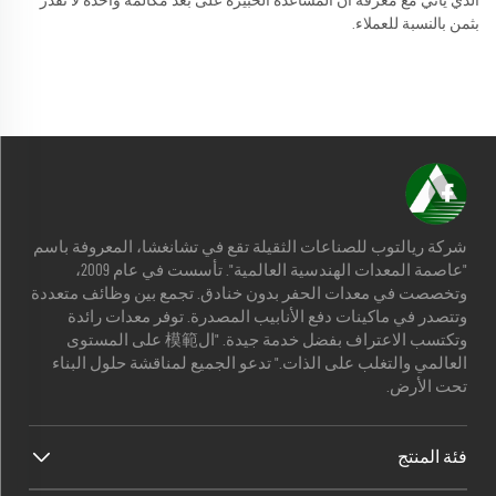
الذي يأتي مع معرفة أن المساعدة الخبيرة على بُعد مكالمة واحدة لا تقدر
بثمن بالنسبة للعملاء.
شركة ريالتوب للصناعات الثقيلة تقع في تشانغشا، المعروفة باسم
"عاصمة المعدات الهندسية العالمية". تأسست في عام 2009،
وتخصصت في معدات الحفر بدون خنادق. تجمع بين وظائف متعددة
وتتصدر في ماكينات دفع الأنابيب المصدرة. توفر معدات رائدة
وتكتسب الاعتراف بفضل خدمة جيدة. "ال模範 على المستوى
العالمي والتغلب على الذات." تدعو الجميع لمناقشة حلول البناء
تحت الأرض.
فئة المنتج