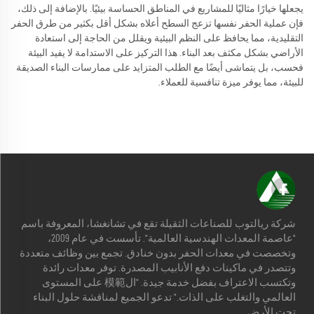
يجعلها خيارًا مثاليًا للمشاريع في المناطق الحساسة بيئيًا. بالإضافة إلى ذلك،
فإن عملية الحفر نفسها تزعج السطح أعلاه بشكل أقل بكثير من طرق الحفر
التقليدية، مما يحافظ على النظم البيئية ويقلل من الحاجة إلى استعادة
الأراضي بشكل مكثف بعد البناء. هذا التركيز على الاستدامة لا يفيد البيئة
فحسب، بل يتماشى أيضًا مع الطلب المتزايد على ممارسات البناء الصديقة
للبيئة، مما يوفر ميزة تنافسية للعملاء.
شركة ريالتوب للصناعات الثقيلة تقع في تشانغشا، المعروفة باسم
"عاصمة المعدات الهندسية العالمية". تأسست في عام 2009،
وتخصصت في معدات الحفر بدون خنادق. تجمع بين وظائف متعددة
وتتصدر في ماكينات دفع الأنابيب المصدرة. توفر معدات رائدة
وتكتسب الاعتراف بفضل خدمة جيدة. "ال模範 على المستوى
العالمي والتغلب على الذات." تدعو الجميع لمناقشة حلول البناء
تحت الأرض.