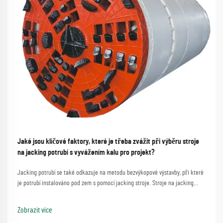
Jaké jsou klíčové faktory, které je třeba zvážit při výběru stroje
na jacking potrubí s vyvážením kalu pro projekt?
Jacking potrubí se také odkazuje na metodu bezvýkopové výstavby, při které
je potrubí instalováno pod zem s pomocí jacking stroje. Stroje na jacking
potrubí s vyvážením kalu mohou zvláště řešit složité poruchy půdy a jsou
široce používány k pokroku...
Zobrazit více