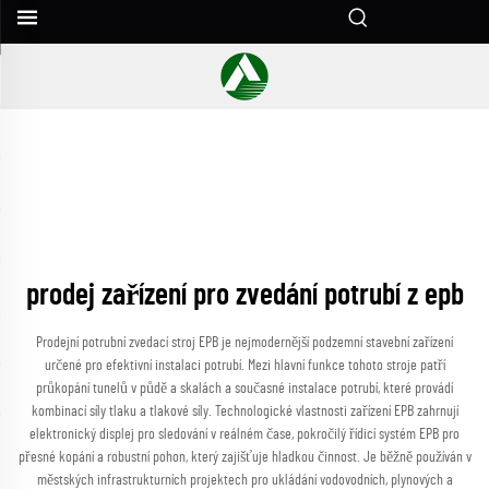
prodej zařízení pro zvedání potrubí z epb
Prodejní potrubní zvedací stroj EPB je nejmodernější podzemní stavební zařízení
určené pro efektivní instalaci potrubí. Mezi hlavní funkce tohoto stroje patří
průkopání tunelů v půdě a skalách a současné instalace potrubí, které provádí
kombinací síly tlaku a tlakové síly. Technologické vlastnosti zařízení EPB zahrnují
elektronický displej pro sledování v reálném čase, pokročilý řídicí systém EPB pro
přesné kopání a robustní pohon, který zajišťuje hladkou činnost. Je běžně používán v
městských infrastrukturních projektech pro ukládání vodovodních, plynových a