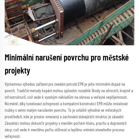
Minimální narušení povrchu pro městské
projekty
Významnou výhodou zařízení pro zvedání potrubí EPB je jeho minimální dopad na
povrch. Tradiční metody kopání mohou způsobit rozsáhlé škody na silnicích, krajině a
infrastrukturě, což vede k vysokým nákladům na obnovu a veřejné nepříjemnosti.
Nicméně, díky tunelovací schopnosti a kompaktní konstrukci EPB může instalovat
trubky s velmi malým narušením povrchu. To je zvláště výhodné ve městských
prostředích, kde je prostor omezený a zachování stávajících struktur je zásadní.
Závodníci mohou dokončit projekty s menším počtem hluku, prachu a dopravních
zácp, což vede k menšímu počtu stížností a lepšímu vnímání stavebního procesu
veřejností.