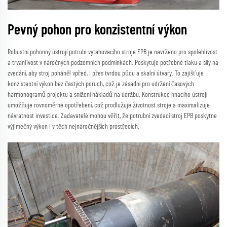
Pevný pohon pro konzistentní výkon
Robustní pohonný ústrojí potrubí-vytahovacího stroje EPB je navrženo pro spolehlivost
a trvanlivost v náročných podzemních podmínkách. Poskytuje potřebné tlaku a síly na
zvedání, aby stroj poháněl vpřed, i přes tvrdou půdu a skalní útvary. To zajišťuje
konzistentní výkon bez častých poruch, což je zásadní pro udržení časových
harmonogramů projektu a snížení nákladů na údržbu. Konstrukce hnacího ústrojí
umožňuje rovnoměrné opotřebení, což prodlužuje životnost stroje a maximalizuje
návratnost investice. Zadavatelé mohou věřit, že potrubní zvedací stroj EPB poskytne
výjimečný výkon i v těch nejnáročnějších prostředích.