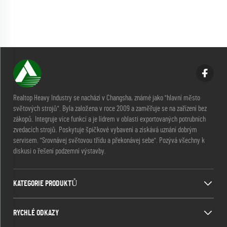
Realtop Heavy Industry se nachází v Changsha, známé jako "hlavní město
světových strojů". Byla založena v roce 2009 a zaměřuje se na zařízení bez
zákopů. Integruje více funkcí a je lídrem v oblasti exportovaných potrubních
zvedacích strojů. Poskytuje špičkové vybavení a získává uznání dobrým
servisem. "Srovnávej světovou třídu a překonávej sebe". Pozývá všechny k
diskusi o řešení podzemní výstavby.
KATEGORIE PRODUKTŮ
RYCHLÉ ODKAZY