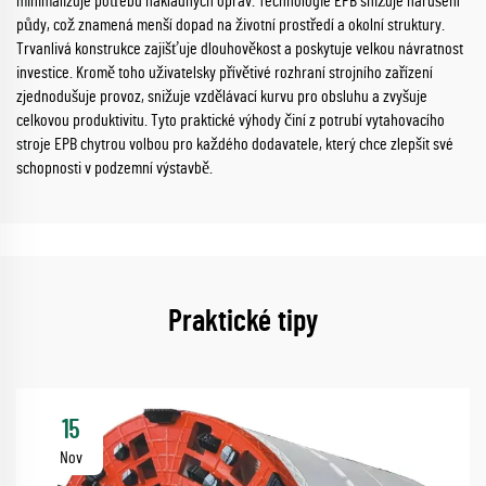
minimalizuje potřebu nákladných oprav. Technologie EPB snižuje narušení
půdy, což znamená menší dopad na životní prostředí a okolní struktury.
Trvanlivá konstrukce zajišťuje dlouhověkost a poskytuje velkou návratnost
investice. Kromě toho uživatelsky přívětivé rozhraní strojního zařízení
zjednodušuje provoz, snižuje vzdělávací kurvu pro obsluhu a zvyšuje
celkovou produktivitu. Tyto praktické výhody činí z potrubí vytahovacího
stroje EPB chytrou volbou pro každého dodavatele, který chce zlepšit své
schopnosti v podzemní výstavbě.
Praktické tipy
15
Nov