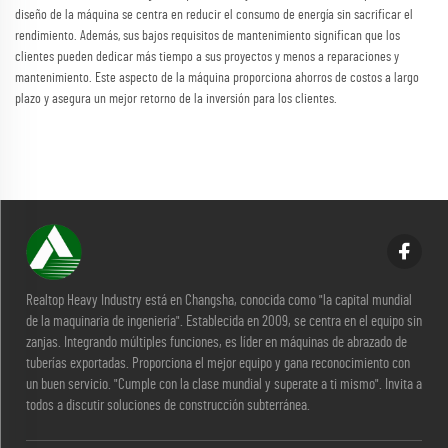
diseño de la máquina se centra en reducir el consumo de energía sin sacrificar el
rendimiento. Además, sus bajos requisitos de mantenimiento significan que los
clientes pueden dedicar más tiempo a sus proyectos y menos a reparaciones y
mantenimiento. Este aspecto de la máquina proporciona ahorros de costos a largo
plazo y asegura un mejor retorno de la inversión para los clientes.
Realtop Heavy Industry está en Changsha, conocida como "la capital mundial
de la maquinaria de ingeniería". Establecida en 2009, se centra en el equipo sin
zanjas. Integrando múltiples funciones, es líder en máquinas de abrazado de
tuberías exportadas. Proporciona el mejor equipo y gana reconocimiento con
un buen servicio. "Cumple con la clase mundial y superate a ti mismo". Invita a
todos a discutir soluciones de construcción subterránea.