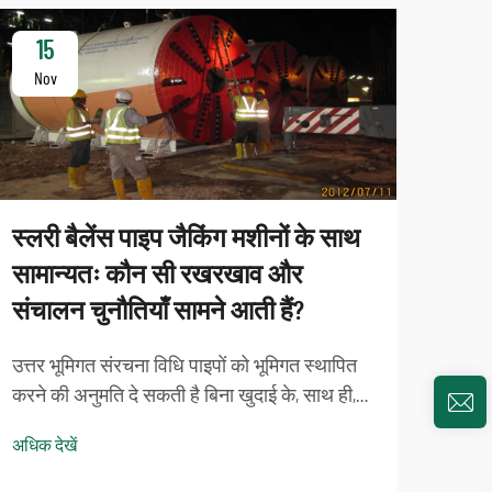
15
1
Nov
No
स्लरी बैलेंस पाइप जैकिंग मशीनों के साथ
सामान्यतः कौन सी रखरखाव और
संचालन चुनौतियाँ सामने आती हैं?
क्या
उत्तर भूमिगत संरचना विधि पाइपों को भूमिगत स्थापित
विश
करने की अनुमति दे सकती है बिना खुदाई के, साथ ही,
अनु
स्लरी हार्मनी पाइप जैकिंग उपकरण इंजीनियरिंग
अधिक देखें
तकनीक ट्रेंचलेस विकास का एक आवश्यक हिस्सा है।
परिचय
जबकि ये मशीनें अत्यधिक प्रभावी हो सकती हैं...