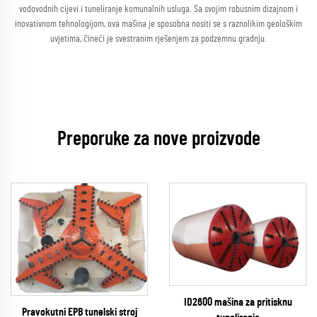
vodovodnih cijevi i tuneliranje komunalnih usluga. Sa svojim robusnim dizajnom i
inovativnom tehnologijom, ova mašina je sposobna nositi se s raznolikim geološkim
uvjetima, čineći je svestranim rješenjem za podzemnu gradnju.
Preporuke za nove proizvode
ID2600 mašina za pritisknu
Pravokutni EPB tunelski stroj