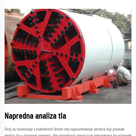
Napredna analiza tla
Stroj za tuneliranje s kvalitetnim štitom ima najsuvremenije senzore koji provode
analizu tla u stvarnom vremenu. Ova sposobnost omogućuje operaterima da prilagode