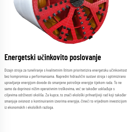
Energetski učinkovito poslovanje
Dizajn stroja za tuneliranje s kvalitetnim štitom prioritetizira energetsku učinkovitost
bez kompromisa u performansama. Napredni hidraulični sustavi stroja i optimizirano
upravljanje energijom dovode do smanjene potrošnje energije tijekom rada. To ne
samo da doprinosi nižim operativnim troškovima, već se također usklađuje s
ciljevima održivosti okoliša. Za kupce, to znači ekološki prihvatljiviji rad koji također
smanjuje ovisnost o kontinuiranim izvorima energije, čineći to vrijednom investicijom
iz ekonomskih i ekoloških razloga.