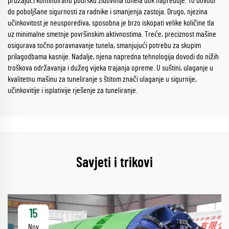
pružajući kontinuiranu podršku zidovima tunela dok napreduje. To dovodi
do poboljšane sigurnosti za radnike i smanjenja zastoja. Drugo, njezina
učinkovitost je neusporediva, sposobna je brzo iskopati velike količine tla
uz minimalne smetnje površinskim aktivnostima. Treće, preciznost mašine
osigurava točno poravnavanje tunela, smanjujući potrebu za skupim
prilagodbama kasnije. Nadalje, njena napredna tehnologija dovodi do nižih
troškova održavanja i dužeg vijeka trajanja opreme. U suštini, ulaganje u
kvalitetnu mašinu za tuneliranje s štitom znači ulaganje u sigurnije,
učinkovitije i isplativije rješenje za tuneliranje.
Savjeti i trikovi
15
Nov