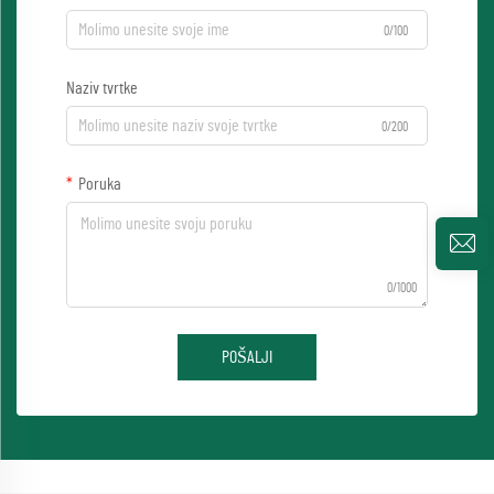
0/100
Naziv tvrtke
0/200
Poruka
0/1000
POŠALJI