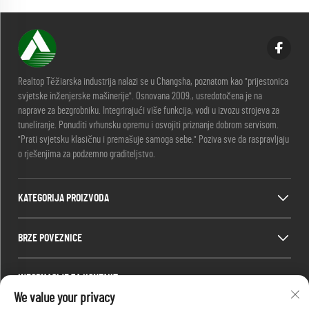
Realtop Těžiarska industrija nalazi se u Changsha, poznatom kao "prijestonica
svjetske inženjerske mašinerije". Osnovana 2009., usredotočena je na
naprave za bezgrobniku. Integrirajući više funkcija, vodi u izvozu strojeva za
tuneliranje. Ponuditi vrhunsku opremu i osvojiti priznanje dobrom servisom.
"Prati svjetsku klasičnu i premašuje samoga sebe." Poziva sve da raspravljaju
o rješenjima za podzemno graditeljstvo.
KATEGORIJA PROIZVODA
BRZE POVEZNICE
INFORMACIJE ZA KONTAKT
We value your privacy
Office add : Br. 688, Park industrije Shaping, Okružje Kaifu, Grad Changsha,