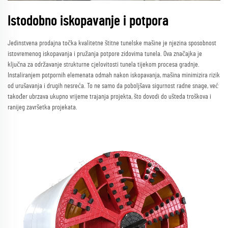
Istodobno iskopavanje i potpora
Jedinstvena prodajna točka kvalitetne štitne tunelske mašine je njezina sposobnost
istovremenog iskopavanja i pružanja potpore zidovima tunela. Ova značajka je
ključna za održavanje strukturne cjelovitosti tunela tijekom procesa gradnje.
Instaliranjem potpornih elemenata odmah nakon iskopavanja, mašina minimizira rizik
od urušavanja i drugih nesreća. To ne samo da poboljšava sigurnost radne snage, već
također ubrzava ukupno vrijeme trajanja projekta, što dovodi do ušteda troškova i
ranijeg završetka projekata.