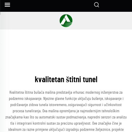
kvalitetan štitni tunel
Kvalitetna štitna bušaća mašina predstavlja vrhunac modernog inženjerstva za
podzemno iskopavanje. Njezine glavne funkcije uključuju bušenje, iskopavanje i
podržavanje zidova tunela istovremeno, osiguravajući sigurnost i učinkovitost
procesa tuneliranja. Ova mašina opremljena je najmodernijim tehnološkim
značajkama kao što su automatski sustav podmazivanja, napredni senzori za analizu
tla i integrirani kontrolni sustav za preciznu upravljivost. Ove značajke čine je
idealnom za razne primjene uključujući izgradnju podzemne željeznice, projekte