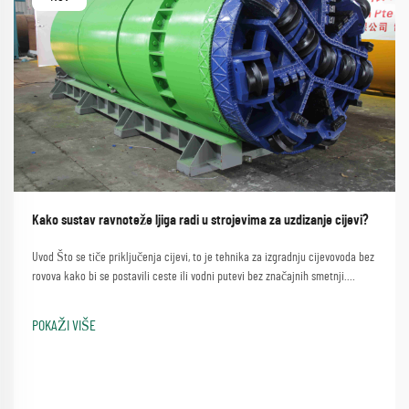
Kako sustav ravnoteže ljiga radi u strojevima za uzdizanje cijevi?
Uvod Što se tiče priključenja cijevi, to je tehnika za izgradnju cijevovoda bez
rovova kako bi se postavili ceste ili vodni putevi bez značajnih smetnji.
Proces koji uključuje jednostavnu metodu korištenja mašine za skidanje
cijevi...
POKAŽI VIŠE