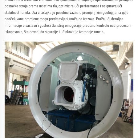
postavke stroja prema uvjetima tla, optimizirajući performanse i osiguravajući
stabilnost tunela. Ova značajka je posebno važna u promjenjivim geologijama gdje
neočekivane promjene mogu predstavljati značajne izazove. Pružajući detaljne
informacije o sastavu i gustoći tla, stroj omogućuje preciznu kontrolu nad procesom
iskopavanja, što dovodi do sigurnije i učinkovitije izgradnje tunela.