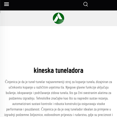
kineska tuneladora
Činjenica je da je tunel-tunelar najsavremeniji stroj za kopanje tunela, dizajniran za
učinkovito kopanje u različitim uvjetima tla. Njegove glavne funkcije uključuju
bušenje, iskopavanje i podržavanje zidova tunela, što ga čini svestranim alatima za
podzemnu izgradnju. Tehnološke značajke kao što su napredni sustav rezanja,
automatizirani sustavi kontrole i robusta konstrukcija osiguravaju visoke
performanse i pouzdanost. Činjenica je da je ovaj tunelador idealan za primjene u
izgradnji podzemne željeznice, vodovodnom prijevozu i rudarstvu, gdje su preciznost i