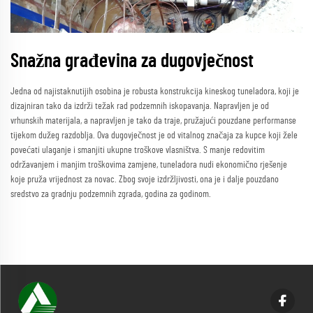
Snažna građevina za dugovječnost
Jedna od najistaknutijih osobina je robusta konstrukcija kineskog tuneladora, koji je
dizajniran tako da izdrži težak rad podzemnih iskopavanja. Napravljen je od
vrhunskih materijala, a napravljen je tako da traje, pružajući pouzdane performanse
tijekom dužeg razdoblja. Ova dugovječnost je od vitalnog značaja za kupce koji žele
povećati ulaganje i smanjiti ukupne troškove vlasništva. S manje redovitim
održavanjem i manjim troškovima zamjene, tuneladora nudi ekonomično rješenje
koje pruža vrijednost za novac. Zbog svoje izdržljivosti, ona je i dalje pouzdano
sredstvo za gradnju podzemnih zgrada, godina za godinom.