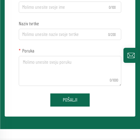
0/100
Naziv tvrtke
0/200
Poruka
0/1000
POŠALJI