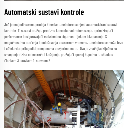
Automatski sustavi kontrole
Još jedna jedinstvena prodaja kineske tuneladore su njeni automatizirani sustavi
kontrole. Ti sustavi pružaju preciznu kontrolu nad radom stroja, optimizirajući
performanse i osiguravajući maksimalnu sigurnost tijekom iskopavanja. S
mogućnostima praćenja i podešavanja u stvarnom vremenu, tuneladora se može brzo
i učinkovito prilagoditi promjenama u uvjetima na tlu. Ova je značajka ključna za
smanjenje rizika od nesreća i kašnjenja, pružajući spokoj kupcima. U skladu s
člankom 3. stavkom 1. stavkom 2.