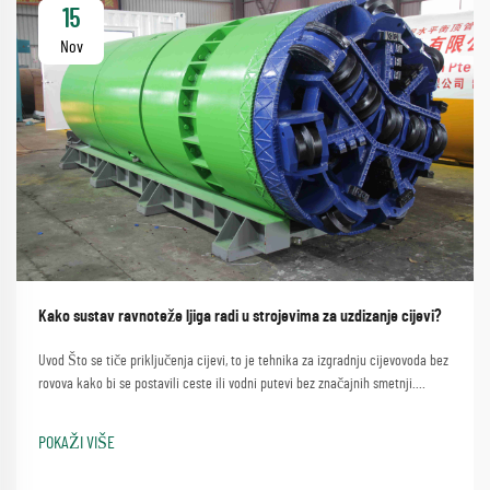
15
Nov
Kako sustav ravnoteže ljiga radi u strojevima za uzdizanje cijevi?
Uvod Što se tiče priključenja cijevi, to je tehnika za izgradnju cijevovoda bez
rovova kako bi se postavili ceste ili vodni putevi bez značajnih smetnji.
Proces koji uključuje jednostavnu metodu korištenja mašine za skidanje
cijevi...
POKAŽI VIŠE