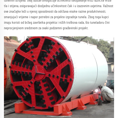
tunelnih strojeva. Ovaj sustav omogućuje učinkovito iskopavanje kroz različite vrste
tla i stijena, osiguravajući dosljednu učinkovitost čak i u izazovnim uvjetima. Važnost
ove značajke leži u njenoj sposobnosti da održava visoke razine produktivnosti,
smanjujući vrijeme i napor potrebni za projekte izgradnje tunela. Zbog toga kupci
imaju koristi od bržeg završetka projekta i nižih troškova rada, što tuneladoru čini
neprocjenjivom sredstvom za svaki podzemni građevinski projekt.