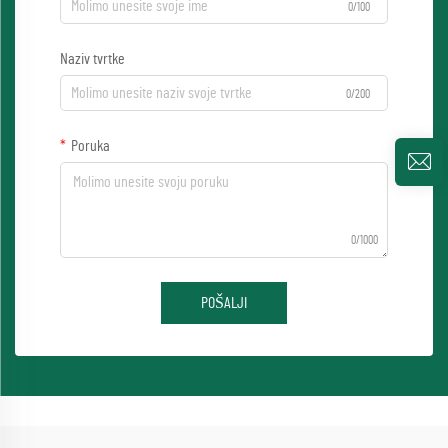
0/100
Naziv tvrtke
0/200
Poruka
0/1000
POŠALJI