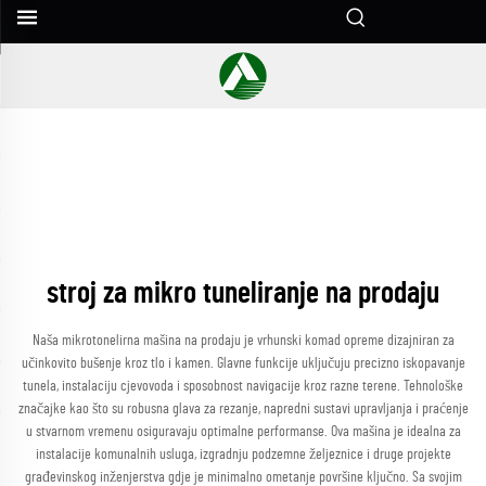
stroj za mikro tuneliranje na prodaju
Naša mikrotonelirna mašina na prodaju je vrhunski komad opreme dizajniran za
učinkovito bušenje kroz tlo i kamen. Glavne funkcije uključuju precizno iskopavanje
tunela, instalaciju cjevovoda i sposobnost navigacije kroz razne terene. Tehnološke
značajke kao što su robusna glava za rezanje, napredni sustavi upravljanja i praćenje
u stvarnom vremenu osiguravaju optimalne performanse. Ova mašina je idealna za
instalacije komunalnih usluga, izgradnju podzemne željeznice i druge projekte
građevinskog inženjerstva gdje je minimalno ometanje površine ključno. Sa svojim