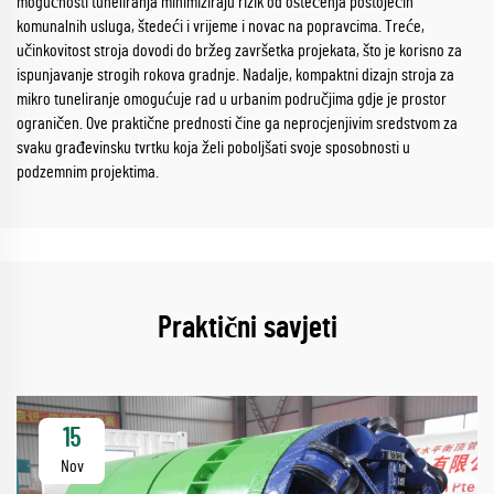
mogućnosti tuneliranja minimiziraju rizik od oštećenja postojećih
komunalnih usluga, štedeći i vrijeme i novac na popravcima. Treće,
učinkovitost stroja dovodi do bržeg završetka projekata, što je korisno za
ispunjavanje strogih rokova gradnje. Nadalje, kompaktni dizajn stroja za
mikro tuneliranje omogućuje rad u urbanim područjima gdje je prostor
ograničen. Ove praktične prednosti čine ga neprocjenjivim sredstvom za
svaku građevinsku tvrtku koja želi poboljšati svoje sposobnosti u
podzemnim projektima.
Praktični savjeti
15
Nov