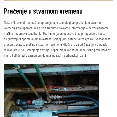
Praćenje u stvarnom vremenu
Naša mikrotonelirna mašina opremljena je tehnologijom praćenja u stvarnom
vremenu, koja operaterima pruža trenutne povratne informacije o performansama
mašine i napretku tuneliranja. Ova funkcija omogućava brze prilagodbe u hodu,
osiguravajući optimalnu učinkovitost i smanjujući potencijal za greške. Sposobnost
praćenja statusa mašine u stvarnom vremenu ključna je za održavanje vremenskih
rokova projekta i smanjenje zastoja. Kupci imaju koristi od poboljšane produktivnosti
i mira koji dolazi s saznanjem da mašina radi na vrhunskoj razini.