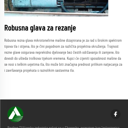
Robusna glava za rezanje
Robusna rezna glava mikrotonelirne mašine dizajnirana je za rad s širokim spektrom
tipova tla i stijena, što je čini pogodnom za različita projektna okruženja. Trajnost
rezne glave osigurava neprekidno djelovanje bez čestih održavanja ili zamjene, što
dovodi do ušteda troškova tijekom vremena. Kupci će cijeniti sposobnost mašine da
se nosi s teškim uvjetima tla, što može biti značajna prednost prilikom natjecanja za
i završavanja projekata s raznolikim sastavima tla.