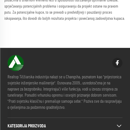
podacima u stvarnom vremenu leži u sposobnosti održavanja optimalne izvedbe,
sprječavanju potencijalnih problema i osiguravanju da projekt ostane na pravom
putu. Za potencijalne kupce, to se prevodi u predvidljiviji i pouzdaniji proces
iskopavanja, što dovodi do boljih rezultata projekta i povećanog zadovoljstva kupaca.
Realtop Těžiarska industrija nalazi se u Changsha, poznatom kao "prijestonica
svjetske inženjerske mašinerije". Osnovana 2009., usredotočena je na
naprave za bezgrobniku. Integrirajući više funkcija, vodi u izvozu strojeva za
tuneliranje. Ponuditi vrhunsku opremu i osvojiti priznanje dobrom servisom.
"Prati svjetsku klasičnu i premašuje samoga sebe." Poziva sve da raspravljaju
o rješenjima za podzemno graditeljstvo.
KATEGORIJA PROIZVODA