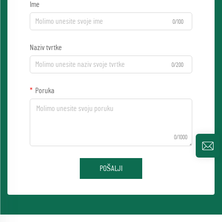
Ime
0/100
Naziv tvrtke
0/200
Poruka
0/1000
POŠALJI