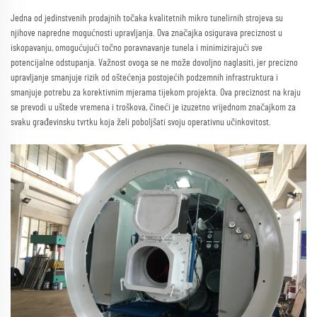
Jedna od jedinstvenih prodajnih točaka kvalitetnih mikro tunelirnih strojeva su
njihove napredne mogućnosti upravljanja. Ova značajka osigurava preciznost u
iskopavanju, omogućujući točno poravnavanje tunela i minimizirajući sve
potencijalne odstupanja. Važnost ovoga se ne može dovoljno naglasiti, jer precizno
upravljanje smanjuje rizik od oštećenja postojećih podzemnih infrastruktura i
smanjuje potrebu za korektivnim mjerama tijekom projekta. Ova preciznost na kraju
se prevodi u uštede vremena i troškova, čineći je izuzetno vrijednom značajkom za
svaku građevinsku tvrtku koja želi poboljšati svoju operativnu učinkovitost.