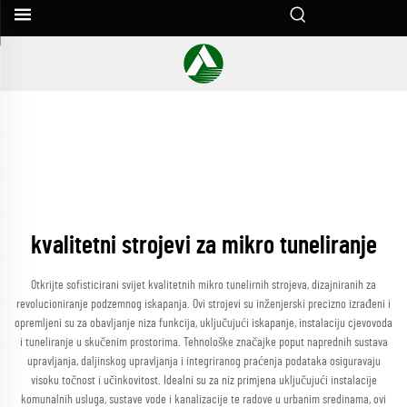
kvalitetni strojevi za mikro tuneliranje
Otkrijte sofisticirani svijet kvalitetnih mikro tunelirnih strojeva, dizajniranih za
revolucioniranje podzemnog iskapanja. Ovi strojevi su inženjerski precizno izrađeni i
opremljeni su za obavljanje niza funkcija, uključujući iskapanje, instalaciju cjevovoda
i tuneliranje u skučenim prostorima. Tehnološke značajke poput naprednih sustava
upravljanja, daljinskog upravljanja i integriranog praćenja podataka osiguravaju
visoku točnost i učinkovitost. Idealni su za niz primjena uključujući instalacije
komunalnih usluga, sustave vode i kanalizacije te radove u urbanim sredinama, ovi