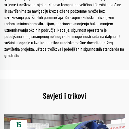
vrijeme i troškove projekta. Njihova kompaktna veličina i fleksibilnost čine
ih savršenima za navigaciju kroz složene podzemne mreže bez
uzrokovanja površinskih poremećaja. Sa svojim ekološki prihvatljivim
radom i minimalnom vibracijom, doprinose smanjenju buke i manjem
uznemiravanju okolnih područja. Nadalje, sigurnost operatera je
poboljšana zbog smanjenog ručnog rada i mogućnosti rada na daljinu. U
suštini, ulaganje u kvalitetne mikro tunelske mašine dovodi do bržeg
završetka projekta, uštede troškova i poboljšanih sigurnosnih standarda na
gradilištu.
Savjeti i trikovi
15