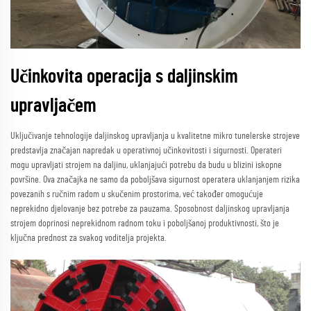
Učinkovita operacija s daljinskim
upravljačem
Uključivanje tehnologije daljinskog upravljanja u kvalitetne mikro tunelerske strojeve
predstavlja značajan napredak u operativnoj učinkovitosti i sigurnosti. Operateri
mogu upravljati strojem na daljinu, uklanjajući potrebu da budu u blizini iskopne
površine. Ova značajka ne samo da poboljšava sigurnost operatera uklanjanjem rizika
povezanih s ručnim radom u skučenim prostorima, već također omogućuje
neprekidno djelovanje bez potrebe za pauzama. Sposobnost daljinskog upravljanja
strojem doprinosi neprekidnom radnom toku i poboljšanoj produktivnosti, što je
ključna prednost za svakog voditelja projekta.