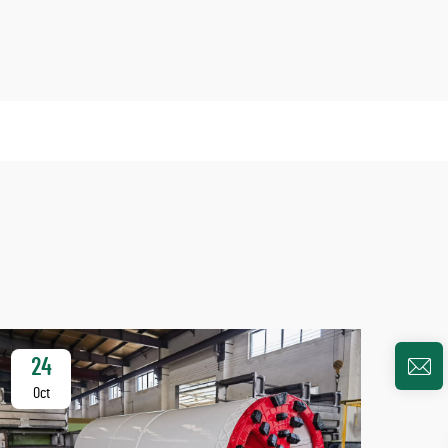
24
2
Oct
Oc