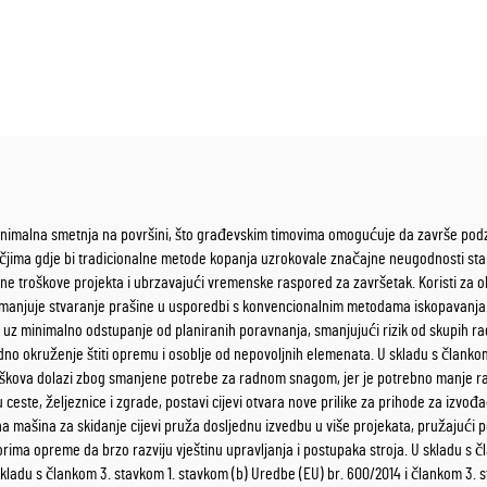
minimalna smetnja na površini, što građevskim timovima omogućuje da završe podz
ma gdje bi tradicionalne metode kopanja uzrokovale značajne neugodnosti stanov
troškove projekta i ubrzavajući vremenske raspored za završetak. Koristi za okoli
manjuje stvaranje prašine u usporedbi s konvencionalnim metodama iskopavanja. 
evi uz minimalno odstupanje od planiranih poravnanja, smanjujući rizik od skupih r
no okruženje štiti opremu i osoblje od nepovoljnih elemenata. U skladu s člankom
troškova dolazi zbog smanjene potrebe za radnom snagom, jer je potrebno manje r
este, željeznice i zgrade, postavi cijevi otvara nove prilike za prihode za izvođač
na mašina za skidanje cijevi pruža dosljednu izvedbu u više projekata, pružajući 
ma opreme da brzo razviju vještinu upravljanja i postupaka stroja. U skladu s čl
skladu s člankom 3. stavkom 1. stavkom (b) Uredbe (EU) br. 600/2014 i člankom 3.