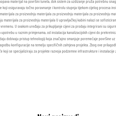
 iskopava materijal na površini tunela, dok sistem za uzdizanje pruža potrebnu sna
 koji osiguravaju točno poravnanje i kontrolu stupnja tijekom cijelog procesa ins
i materijala za proizvodnju materijala za proizvodnju materijala za proizvodnju mat
nju materijala za proizvodnju materijala U upravljačkoj kabini nalazi se sofisti
 vremenu. U svakom uređaju za prikupljanje cijevi za prodaju integrirani su sigurno
upotrebu u raznim primjenama, od instalacija kanalizacijskih cijevi do prekretnica
prodaju dobivaju pristup tehnologiji koja značajno smanjuje poremećaje površine uz
odbu konfiguracije na temelju specifičnih zahtjeva projekta. Zbog ove prilagodljiv
 koji se specijaliziraju za projekte razvoja podzemne infrastrukture i instalacije