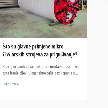
Što su glavne primjene mikro
Koje
čivčarskih strojeva za prigušivanje?
pril
tune
Razvoj urbanih infrastruktura s uređajima za mikro
tuneliranje cijevi Uloga tehnologije bez kopanja u
Geološ
modernom razvoju urbanih sredina Tehnike bez
utjec
POKAŽI VIŠE
kopanja, poput mikro tuneliranja cijevi, danas su
geoteh
POKAŽ
gotovo neophodne kada je riječ o ažuriranju
bušen
podzemnih instalacija ...
2023. 