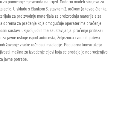
gu za pomicanje cijevovoda naprijed. Moderni modeli strojeva za
talacije. U skladu s člankom 3. stavkom 2. točkom (a) ovog članka,
erijala za proizvodnju materijala za proizvodnju materijala za
cirana oprema za praćenje koja omogućuje operaterima praćenje
sni sustavi, uključujući hitne zaustavljanja, praćenje pritiska i
 za javne usluge ispod autocesta, željeznica i vodnih puteva.
 održavanje visoke točnosti instalacije. Modularna konstrukcija
osti, mašina za izvodenje cijevi koja se prodaje je neprocjenjivo
 za javne potrebe.