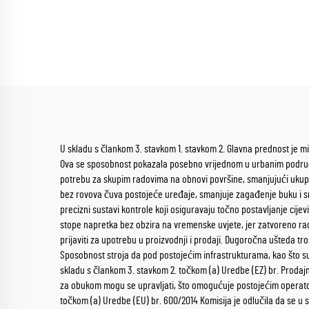
U skladu s člankom 3. stavkom 1. stavkom 2. Glavna prednost je 
Ova se sposobnost pokazala posebno vrijednom u urbanim područji
potrebu za skupim radovima na obnovi površine, smanjujući ukupne 
bez rovova čuva postojeće uređaje, smanjuje zagađenje buku i s
precizni sustavi kontrole koji osiguravaju točno postavljanje cij
stope napretka bez obzira na vremenske uvjete, jer zatvoreno rad
prijaviti za upotrebu u proizvodnji i prodaji. Dugoročna ušteda 
Sposobnost stroja da pod postojećim infrastrukturama, kao što su c
skladu s člankom 3. stavkom 2. točkom (a) Uredbe (EZ) br. Prodaj
za obukom mogu se upravljati, što omogućuje postojećim operatori
točkom (a) Uredbe (EU) br. 600/2014 Komisija je odlučila da se u 