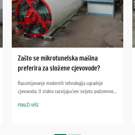
Zašto se mikrotunelska mašina
preferira za složene cjevovode?
Razumijevanje modernih tehnologija ugradnje
cjevovoda: U stalno razvijajućem svijetu podzemne
gradnje i razvoja infrastrukture, mikrotunelska
POKAŽI VIŠE
mašina pojavila se kao revolucionarno rješenje za
ugradnju složenih sustava cjevovoda...