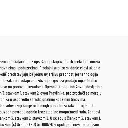
emne instalacije bez opsežnog iskopavanja ili prekida prometa.
nicima i poduzećima. Prodajni stroj za skidanje cijevi uklanja
š predstavljaju još jednu uvjerljivu prednost, jer tehnologija
U svakom uređaju za uzdizanje cijevi za prodaju ugrađeni su
adova na ponovnoj instalaciji. Operatori mogu održavati dosljedne
 3. stavkom 1. stavkom 2. ovog Pravilnika, proizvođači se moraju
adnika u usporedbi s tradicionalnim kopalnim timovima.
e radova koji ranije nisu mogli ponuditi za takve projekte. U
pouzdan povrat ulaganja kroz stabilne mogućnosti rada. Zahtjevi
ankom 3. stavkom 2. stavkom 3. U skladu s člankom 3. stavkom 1.
 stavkom (c) Uredbe (EU) br. 600/2014 upotrijebi novi mehanizam