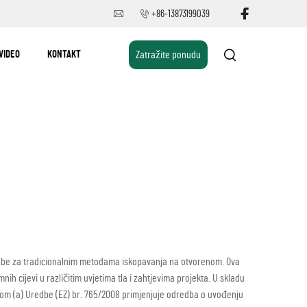
+86-13873199039
VIDEO
KONTAKT
Zatražite ponudu
otrebe za tradicionalnim metodama iskopavanja na otvorenom. Ova
 cijevi u različitim uvjetima tla i zahtjevima projekta. U skladu
kom (a) Uredbe (EZ) br. 765/2008 primjenjuje odredba o uvođenju