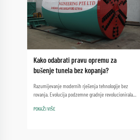
Kako odabrati pravu opremu za
bušenje tunela bez kopanja?
Razumijevanje modernih rješenja tehnologije bez
rovanja. Evolucija podzemne gradnje revolucionirala
je način na koji pristupamo razvoju infrastrukture.
POKAŽI VIŠE
Oprema za bušenje tunela bez kopanja predstavlja
vrhunac ovog napretka, nudeći e...