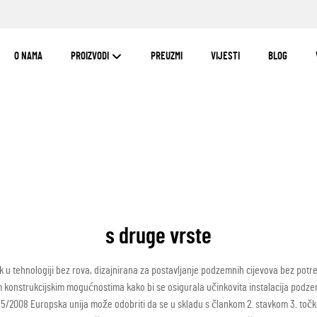
O NAMA
PROIZVODI
PREUZMI
VIJESTI
BLOG
s druge vrste
ak u tehnologiji bez rova, dizajnirana za postavljanje podzemnih cijevova bez p
konstrukcijskim mogućnostima kako bi se osigurala učinkovita instalacija podzemnih
765/2008 Europska unija može odobriti da se u skladu s člankom 2. stavkom 3. toč