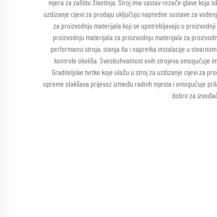
mjera za zaštitu životinja. Stroj ima sastav rezače glave koja
uzdizanje cijevi za prodaju uključuju napredne sustave za vodenje
za proizvodnju materijala koji se upotrebljavaju u proizvodnj
proizvodnju materijala za proizvodnju materijala za proizvod
performansi stroja, stanja tla i napretka instalacije u stvarnom
kontrole okoliša. Sveobuhvatnost ovih strojeva omogućuje im 
Graditeljske tvrtke koje ulažu u stroj za uzdizanje cijevi za 
opreme olakšava prijevoz između radnih mjesta i omogućuje prilag
dobro za izvođače