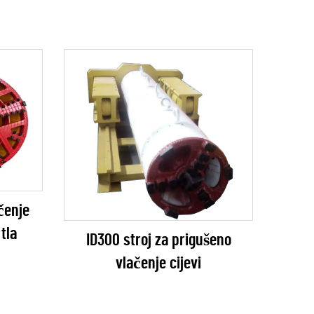
čenje
tla
ID300 stroj za prigušeno
vlačenje cijevi